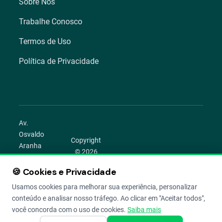
Sobre Nós
Trabalhe Conosco
Termos de Uso
Política de Privacidade
Av.
Osvaldo
Copyright
Aranha
© 2026
1022 –
Aegro.
Bom
🍪 Cookies e Privacidade
play_circle
camera_alt
public
work
Todos os
Fim,
direitos
Usamos cookies para melhorar sua experiência, personalizar
Porto
reservados.
conteúdo e analisar nosso tráfego. Ao clicar em "Aceitar todos",
Alegre –
você concorda com o uso de cookies.
Saiba mais
RS