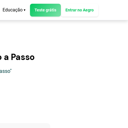
Educação
Teste grátis
Entrar no Aegro
▾
o a Passo
asso"