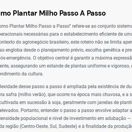
mo Plantar Milho Passo A Passo
mo Plantar Milho Passo a Passo” refere-se ao conjunto sistemá
eracionais necessárias para o estabelecimento eficiente de um
contexto do agronegócio brasileiro, este roteiro não se limita 
s engloba desde o planejamento prévio, escolha genética e prep
pós-emergência. O objetivo central é garantir a máxima expressã
nte, assegurando um estande de plantas uniforme e vigoroso, q
ndimento da cultura.
plexidade desse passo a passo é ampliada pela existência de du
eira safra (milho verão), que ocorre na época mais chuvosa, e a
 cultivada em sucessão à soja, geralmente com janelas de planti
 elevados. Portanto, entender o passo a passo envolve adaptar 
nsidade populacional e nível de investimento em adubação —
da região (Centro-Oeste, Sul, Sudeste) e à finalidade da produção