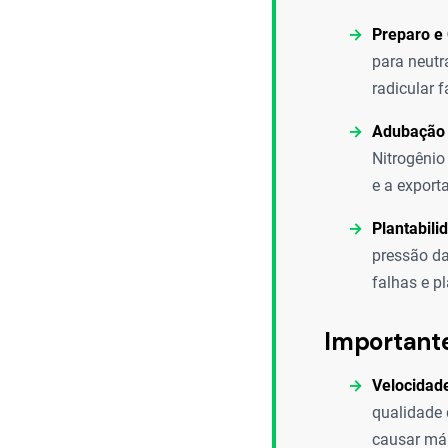
Preparo e 
para neutr
radicular f
Adubação 
Nitrogênio
e a exporta
Plantabil
pressão da
falhas e p
Important
Velocidad
qualidade 
causar má 