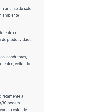
m análise de solo
um ambiente
almente em
a de produtividade
os, condutores,
sementes, evitando
 diretamente a
km/h) podem
tendo o estande