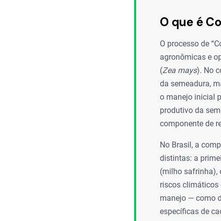
O que é Co
O processo de “Co
agronômicas e op
(
Zea mays
). No 
da semeadura, ma
o manejo inicial 
produtivo da seme
componente de re
No Brasil, a com
distintas: a prim
(milho safrinha),
riscos climáticos
manejo — como de
específicas de ca