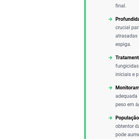
final.
Profundid
crucial p
atrasadas
espiga.
Tratament
fungicidas
iniciais e 
Monitoram
adequada (
peso em ág
População
obtentor d
pode aumen