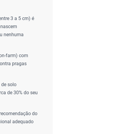
ntre 3 a 5 cm) é
e nascem
 ou nenhuma
(on-farm) com
contra pragas
 de solo
erca de 30% do seu
a recomendação do
icional adequado