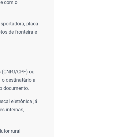
te com o
sportadora, placa
tos de fronteira e
s (CNPJ/CPF) ou
 o destinatário a
r o documento.
scal eletrônica já
es internas,
utor rural