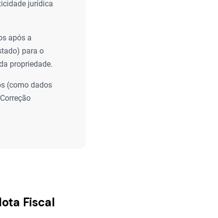
icidade jurídica
os após a
stado) para o
da propriedade.
tos (como dados
 Correção
ota Fiscal