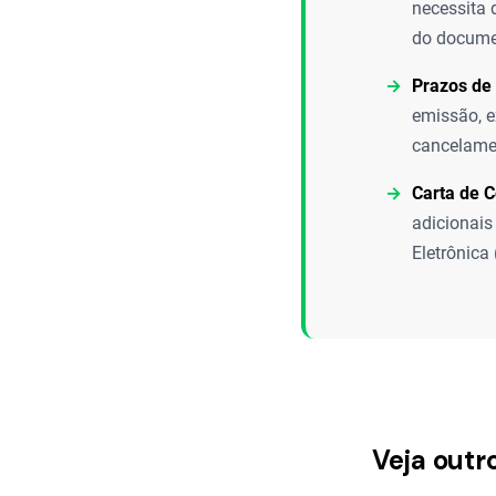
necessita 
do documen
Prazos de
emissão, e
cancelamen
Carta de C
adicionais
Eletrônica 
Veja outr