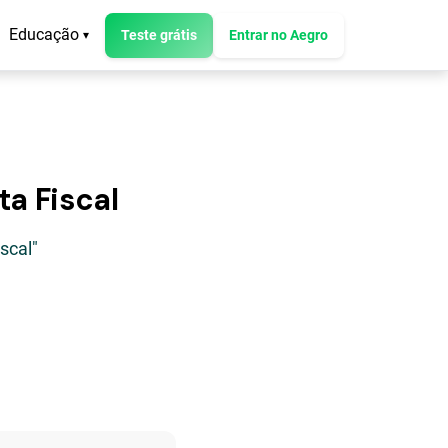
Educação
Teste grátis
Entrar no Aegro
▾
a Fiscal
scal"