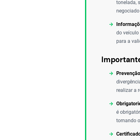
tonelada, 
negociado 
Informaçõe
do veículo
para a val
Important
Prevenção
divergênci
realizar a
Obrigator
é obrigató
tornando o
Certificado