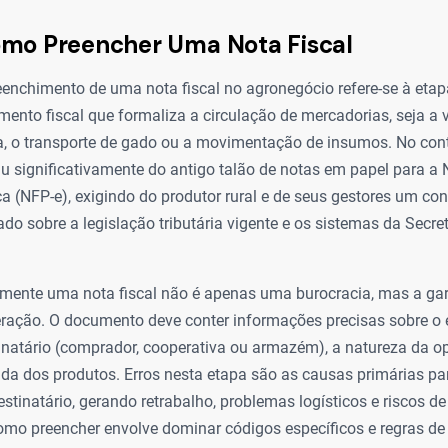
omo Preencher Uma Nota Fiscal
enchimento de uma nota fiscal no agronegócio refere-se à etapa
ento fiscal que formaliza a circulação de mercadorias, seja a
, o transporte de gado ou a movimentação de insumos. No conte
iu significativamente do antigo talão de notas em papel para a 
ca (NFP-e), exigindo do produtor rural e de seus gestores um c
do sobre a legislação tributária vigente e os sistemas da Secr
amente uma nota fiscal não é apenas uma burocracia, mas a gar
eração. O documento deve conter informações precisas sobre o 
tinatário (comprador, cooperativa ou armazém), a natureza da o
da dos produtos. Erros nesta etapa são as causas primárias pa
estinatário, gerando retrabalho, problemas logísticos e riscos de
omo preencher envolve dominar códigos específicos e regras de