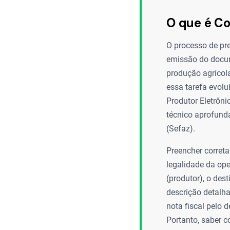
O que é C
O processo de pre
emissão do docum
produção agrícola
essa tarefa evolu
Produtor Eletrôni
técnico aprofunda
(Sefaz).
Preencher corret
legalidade da op
(produtor), o des
descrição detalha
nota fiscal pelo d
Portanto, saber c