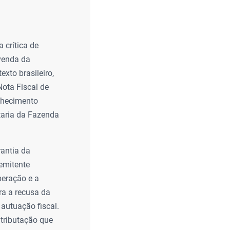
 crítica de
 venda da
xto brasileiro,
Nota Fiscal de
onhecimento
etaria da Fazenda
antia da
emitente
peração e a
ra a recusa da
 autuação fiscal.
 tributação que