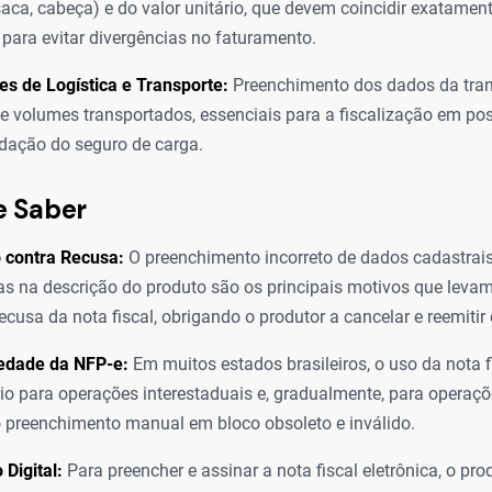
saca, cabeça) e do valor unitário, que devem coincidir exatamen
para evitar divergências no faturamento.
s de Logística e Transporte:
Preenchimento dos dados da tran
 e volumes transportados, essenciais para a fiscalização em pos
idação do seguro de carga.
e Saber
 contra Recusa:
O preenchimento incorreto de dados cadastrai
as na descrição do produto são os principais motivos que levam
 recusa da nota fiscal, obrigando o produtor a cancelar e reemiti
iedade da NFP-e:
Em muitos estados brasileiros, o uso da nota fi
rio para operações interestaduais e, gradualmente, para operaçõ
 preenchimento manual em bloco obsoleto e inválido.
 Digital:
Para preencher e assinar a nota fiscal eletrônica, o prod