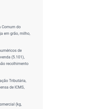
ura Comum do
ja em grão, milho,
numéricos de
venda (5.101),
não recolhimento
ação Tributária,
spensa de ICMS,
omercial (kg,