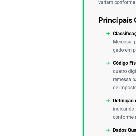
variam conforme o
Principais 
Classifica
Mercosul p
gado em pé
Código Fi
quatro díg
remessa pa
de imposto
Definição
indicando 
conforme a
Dados Quan