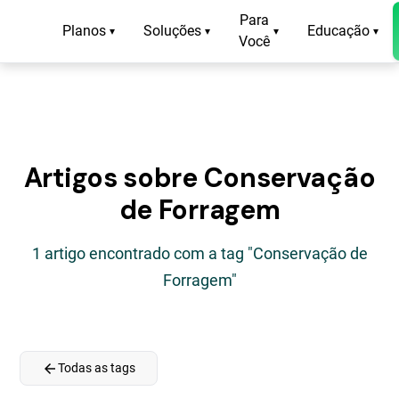
Para
Planos
Soluções
Educação
▾
▾
▾
▾
Você
Artigos sobre Conservação
de Forragem
1 artigo encontrado com a tag "Conservação de
Forragem"
arrow_back
Todas as tags