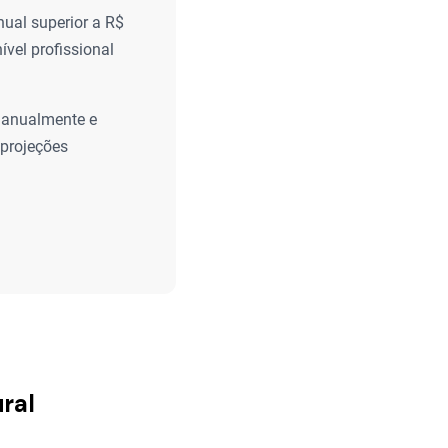
nual superior a R$
ível profissional
a anualmente e
 projeções
ural