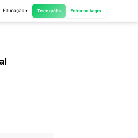
Educação
Teste grátis
Entrar no Aegro
▾
al