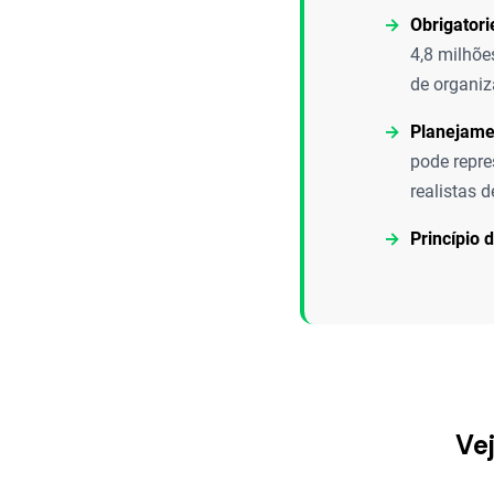
Obrigator
4,8 milhõe
de organi
Planejamen
pode repre
realistas 
Princípio 
Vej