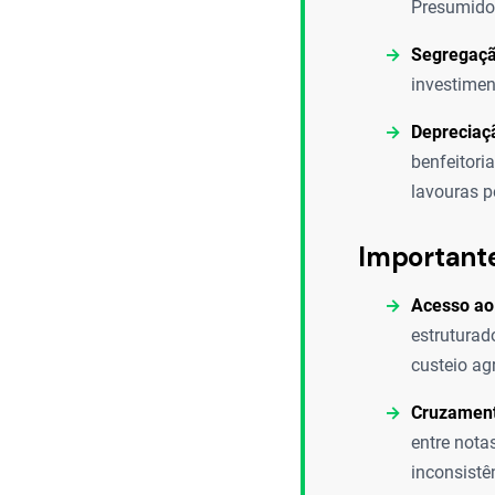
Presumido 
Segregaçã
investimen
Depreciaç
benfeitori
lavouras p
Important
Acesso ao 
estruturad
custeio ag
Cruzament
entre nota
inconsistê