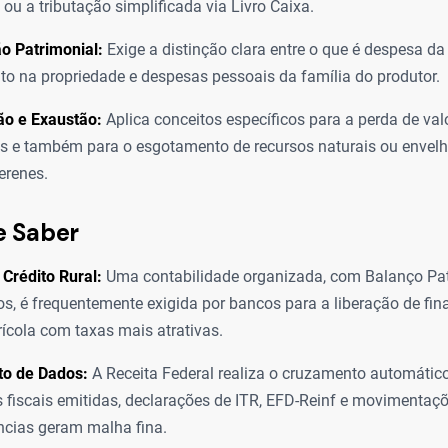
ou a tributação simplificada via Livro Caixa.
o Patrimonial:
Exige a distinção clara entre o que é despesa da 
to na propriedade e despesas pessoais da família do produtor.
ão e Exaustão:
Aplica conceitos específicos para a perda de va
as e também para o esgotamento de recursos naturais ou envel
erenes.
e Saber
Crédito Rural:
Uma contabilidade organizada, com Balanço Pat
os, é frequentemente exigida por bancos para a liberação de fi
rícola com taxas mais atrativas.
o de Dados:
A Receita Federal realiza o cruzamento automátic
s fiscais emitidas, declarações de ITR, EFD-Reinf e movimentaç
ncias geram malha fina.