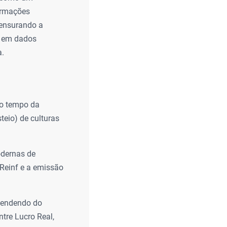
formações
mensurando a
s em dados
a.
 o tempo da
teio) de culturas
dernas de
-Reinf e a emissão
pendendo do
ntre Lucro Real,