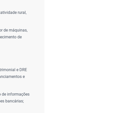
atividade rural,
lor de máquinas,
hecimento de
rimonial e DRE
nanciamentos e
o de informações
ões bancárias;