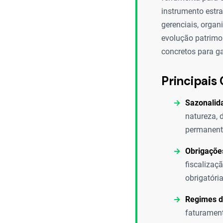
instrumento estr
gerenciais, orga
evolução patrimon
concretos para ga
Principais 
Sazonalida
natureza, 
permanente
Obrigações
fiscalizaç
obrigatóri
Regimes de
faturament