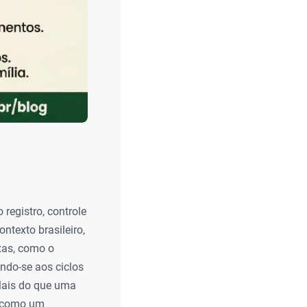
registro, controle
ntexto brasileiro,
exas, como o
ando-se aos ciclos
Mais do que uma
a como um