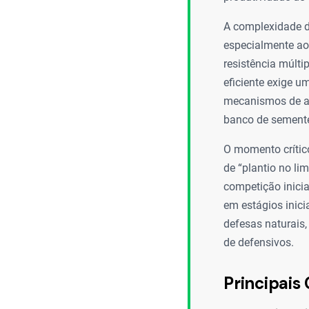
A complexidade de
especialmente ao
resistência múlt
eficiente exige 
mecanismos de açã
banco de semente
O momento crítico
de “plantio no li
competição inici
em estágios inic
defesas naturais,
de defensivos.
Principais 