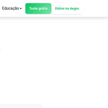
Educação
Teste grátis
Entrar no Aegro
▾
a