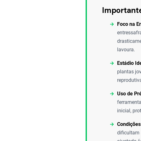
Important
Foco na En
entressafr
drasticame
lavoura.
Estádio Id
plantas jo
reprodutiv
Uso de Pr
ferramenta
inicial, pr
Condições 
dificultam