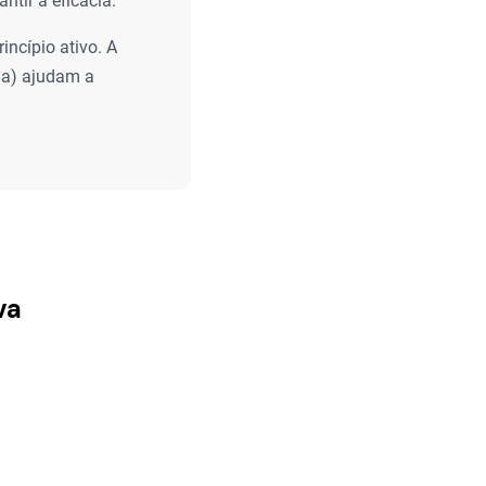
ntir a eficácia.
incípio ativo. A
ia) ajudam a
va