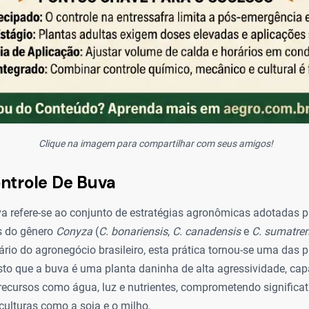
Clique na imagem para compartilhar com seus amigos!
ntrole De Buva
va refere-se ao conjunto de estratégias agronômicas adotadas 
es do gênero
Conyza
(
C. bonariensis
,
C. canadensis
e
C. sumatren
ário do agronegócio brasileiro, esta prática tornou-se uma das p
visto que a buva é uma planta daninha de alta agressividade, ca
recursos como água, luz e nutrientes, comprometendo significa
culturas como a soja e o milho.