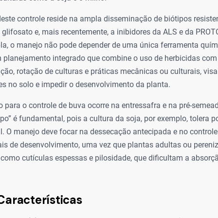
ste controle reside na ampla disseminação de biótipos resisten
 glifosato e, mais recentemente, a inibidores da ALS e da PROT
ipla, o manejo não pode depender de uma única ferramenta quími
um planejamento integrado que combine o uso de herbicidas com 
o, rotação de culturas e práticas mecânicas ou culturais, visa
s no solo e impedir o desenvolvimento da planta.
 para o controle de buva ocorre na entressafra e na pré-semead
mpo” é fundamental, pois a cultura da soja, por exemplo, tolera 
al. O manejo deve focar na dessecação antecipada e no controle
iais de desenvolvimento, uma vez que plantas adultas ou peren
 como cutículas espessas e pilosidade, que dificultam a absorç
Características