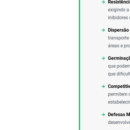
Resistênci
exigindo 
inibidores
Dispersão
transporte
áreas e pr
Germinaçã
que podem 
que dificu
Competiti
permitem q
estabeleci
Defesas M
desenvolve