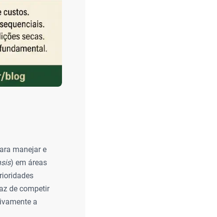
para manejar e
sis
) em áreas
rioridades
paz de competir
tivamente a