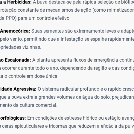
a a Herbicidas:
A buva destaca-se pela rápida seleção de biótipo
a rotação constante de mecanismos de ação (como mimetizador
 da PPO) para um controle efetivo.
 Anemocórica:
Suas sementes são extremamente leves e adapt
 pelo vento, permitindo que a infestação se espalhe rapidament
opriedades vizinhas.
o Escalonada:
A planta apresenta fluxos de emergência contín
ocorrer durante todo o ano, dependendo da região e das condiç
lta o controle em dose única.
vidade Agressiva:
O sistema radicular profundo e o rápido cres
ue a buva extraia grandes volumes de água do solo, prejudica
mento da cultura comercial.
orfológicas:
Em condições de estresse hídrico ou estágio avanç
 ceras epicuticulares e tricomas que reduzem a eficácia da pulve