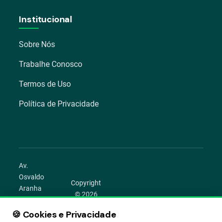
Institucional
Sobre Nós
Trabalhe Conosco
Termos de Uso
Política de Privacidade
Av.
Osvaldo
Copyright
Aranha
© 2026
1022 –
Aegro.
Bom
🍪 Cookies e Privacidade
play_circle
camera_alt
public
work
Todos os