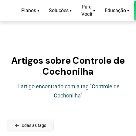
Para
Planos
Soluções
Educação
▾
▾
▾
▾
Você
Artigos sobre Controle de
Cochonilha
1 artigo encontrado com a tag "Controle de
Cochonilha"
arrow_back
Todas as tags