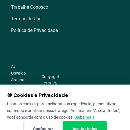
Trabalhe Conosco
Termos de Uso
Política de Privacidade
Av.
Osvaldo
Copyright
Aranha
© 2026
1022 –
Aegro.
Bom
🍪 Cookies e Privacidade
play_circle
camera_alt
public
work
Todos os
Fim,
direitos
Usamos cookies para melhorar sua experiência, personalizar
Porto
reservados.
conteúdo e analisar nosso tráfego. Ao clicar em "Aceitar todos",
Alegre –
você concorda com o uso de cookies.
Saiba mais
RS
Configurar
Aceitar todos