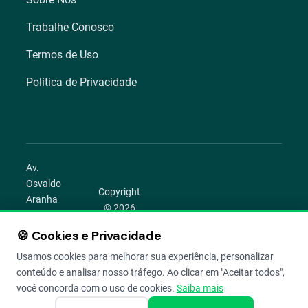
Trabalhe Conosco
Termos de Uso
Política de Privacidade
Av.
Osvaldo
Copyright
Aranha
© 2026
1022 –
Aegro.
Bom
🍪 Cookies e Privacidade
play_circle
camera_alt
public
work
Todos os
Fim,
direitos
Usamos cookies para melhorar sua experiência, personalizar
Porto
reservados.
conteúdo e analisar nosso tráfego. Ao clicar em "Aceitar todos",
Alegre –
você concorda com o uso de cookies.
Saiba mais
RS