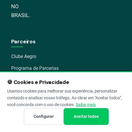
NO
BRASIL.
Parceiros
Clube Aegro
Programa de Parcerias
Indique e ganhe
🍪 Cookies e Privacidade
Usamos cookies para melhorar sua experiência, personalizar
Programa de Pontos
conteúdo e analisar nosso tráfego. Ao clicar em "Aceitar todos",
você concorda com o uso de cookies.
Saiba mais
Aprenda
Configurar
Aceitar todos
Treinamentos ao vivo