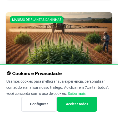
MANEJO DE PLANTAS DANINHAS
🍪 Cookies e Privacidade
Caruru-Palmeri (*Amaranthus
palmeri*): Guia Completo de
Usamos cookies para melhorar sua experiência, personalizar
Identificação e Manejo
conteúdo e analisar nosso tráfego. Ao clicar em "Aceitar todos",
você concorda com o uso de cookies.
Saiba mais
Caruru Amaranthus palmeri: Época certa para controle,
quais herbicidas usar e as principais dicas para minimizar
Configurar
Aceitar todos
casos de resistência e evitar prejuízos.