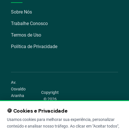
Sobre Nós
Trabalhe Conosco
Termos de Uso
Política de Privacidade
Av.
Osvaldo
Copyright
Aranha
© 2026
1022 –
Aegro.
Bom
🍪 Cookies e Privacidade
play_circle
camera_alt
public
work
Todos os
Fim,
direitos
Usamos cookies para melhorar sua experiência, personalizar
Porto
reservados.
conteúdo e analisar nosso tráfego. Ao clicar em "Aceitar todos",
Alegre –