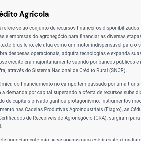
édito Agrícola
a refere-se ao conjunto de recursos financeiros disponibilizados
vas e empresas do agronegócio para financiar as diversas etapa
texto brasileiro, ele atua como um motor indispensável para o s
bra despesas operacionais, adquira tecnologias e expanda suas
sse crédito era majoritariamente suprido por bancos públicos e r
ra, através do Sistema Nacional de Crédito Rural (SNCR).
nâmica do financiamento no campo tem passado por uma tran
m a demanda por capital superando a oferta de recursos subsidi
do de capitais privado ganhou protagonismo. Instrumentos mo
mento nas Cadeias Produtivas Agroindustriais (Fiagro), as Céd
 Certificados de Recebíveis do Agronegócio (CRA), surgiram par
l.
de financiamento não serve apenas para cobrir custos imediatos