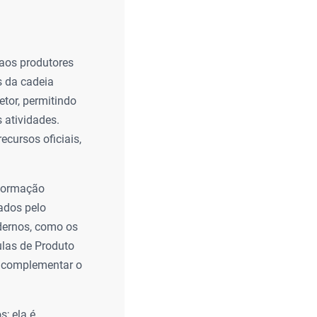
 aos produtores
s da cadeia
etor, permitindo
 atividades.
ecursos oficiais,
sformação
ados pelo
dernos, como os
ulas de Produto
a complementar o
; ela é