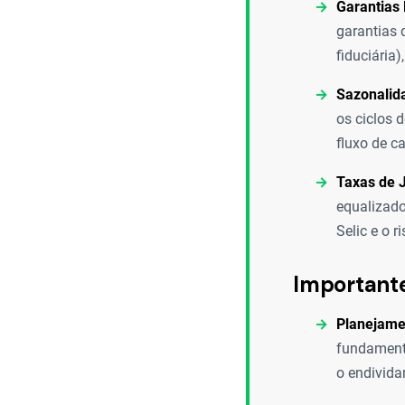
Garantias 
garantias 
fiduciária
Sazonalid
os ciclos 
fluxo de ca
Taxas de J
equalizado
Selic e o 
Important
Planejamen
fundamenta
o endivida