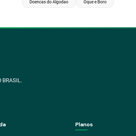
Doencas do Algodao
Oque e Boro
 BRASIL.
da
Planos