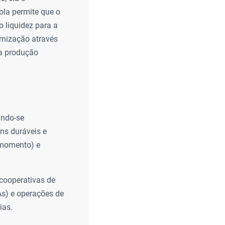
ola permite que o
o liquidez para a
rnização através
da produção
indo-se
ns duráveis e
 momento) e
cooperativas de
As) e operações de
ias.