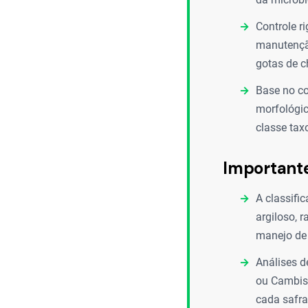
Controle r
manutenção
gotas de c
Base no co
morfológica
classe tax
Important
A classifi
argiloso, 
manejo de 
Análises d
ou Cambiss
cada safra