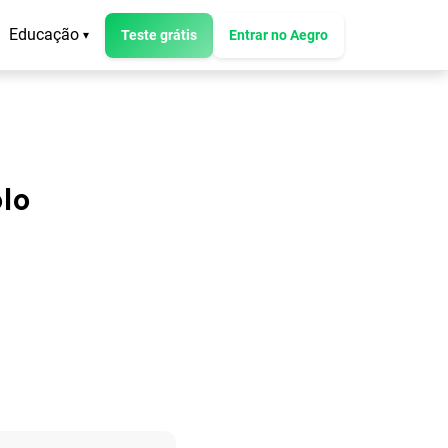
Educação
Teste grátis
Entrar no Aegro
▾
lo