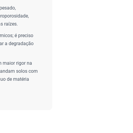
 pesado,
croporosidade,
s raízes.
micos; é preciso
tar a degradação
 maior rigor na
demandam solos com
nuo de matéria