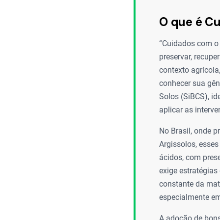
O que é C
“Cuidados com o 
preservar, recuper
contexto agrícola
conhecer sua gêne
Solos (SiBCS), id
aplicar as interv
No Brasil, onde 
Argissolos, esses
ácidos, com prese
exige estratégia
constante da maté
especialmente em
A adoção de bons 