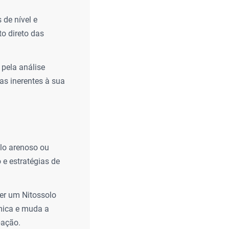
 de nível e
o direto das
pela análise
cas inerentes à sua
olo arenoso ou
 e estratégias de
ser um Nitossolo
âmica e muda a
bação.