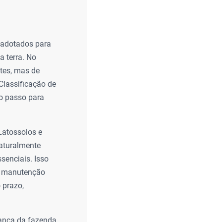
 adotados para
a terra. No
ntes, mas de
Classificação de
ro passo para
Latossolos e
naturalmente
senciais. Isso
da manutenção
 prazo,
rança da fazenda.