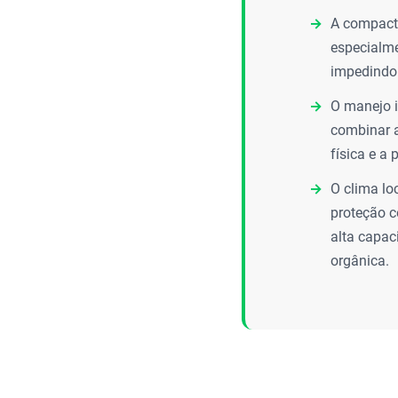
A compacta
especialme
impedindo 
O manejo i
combinar a
física e a
O clima lo
proteção c
alta capac
orgânica.