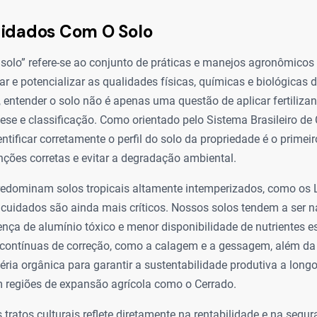
uidados Com O Solo
solo” refere-se ao conjunto de práticas e manejos agronômicos
ar e potencializar as qualidades físicas, químicas e biológicas d
, entender o solo não é apenas uma questão de aplicar fertiliza
se e classificação. Como orientado pelo Sistema Brasileiro de 
entificar corretamente o perfil do solo da propriedade é o primei
enções corretas e evitar a degradação ambiental.
predominam solos tropicais altamente intemperizados, como os 
 cuidados são ainda mais críticos. Nossos solos tendem a ser 
nça de alumínio tóxico e menor disponibilidade de nutrientes es
s contínuas de correção, como a calagem e a gessagem, além 
ria orgânica para garantir a sustentabilidade produtiva a longo
 regiões de expansão agrícola como o Cerrado.
tratos culturais reflete diretamente na rentabilidade e na segu