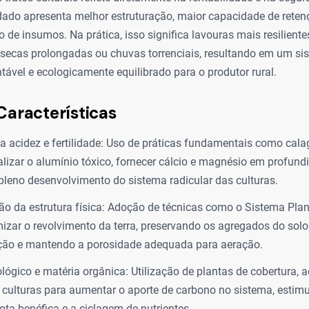
ado apresenta melhor estruturação, maior capacidade de reten
 de insumos. Na prática, isso significa lavouras mais resiliente
 secas prolongadas ou chuvas torrenciais, resultando em um s
entável e ecologicamente equilibrado para o produtor rural.
Características
a acidez e fertilidade: Uso de práticas fundamentais como ca
alizar o alumínio tóxico, fornecer cálcio e magnésio em profund
pleno desenvolvimento do sistema radicular das culturas.
o da estrutura física: Adoção de técnicas como o Sistema Plan
izar o revolvimento da terra, preservando os agregados do solo
ão e mantendo a porosidade adequada para aeração.
lógico e matéria orgânica: Utilização de plantas de cobertura, 
 culturas para aumentar o aporte de carbono no sistema, estim
ota benéfica e a ciclagem de nutrientes.