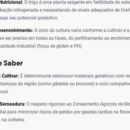
Nutricional:
O trigo é uma planta exigente em fertilidade do sol
ação nitrogenada e necessitando de níveis adequados de fósfo
ssar seu potencial produtivo.
esenvolvimento:
O ciclo da cultura varia conforme a cultivar e a
e ser preciso em todas as fases, do perfilhamento ao enchimen
alidade industrial (força de glúten e PH).
e Saber
 Cultivar:
É determinante selecionar materiais genéticos com re
 doenças da região (como giberela ou brusone) e ciclo compatív
ocal.
 Semeadura:
O respeito rigoroso ao Zoneamento Agrícola de Ri
ital para minimizar riscos de perdas por geadas tardias na flor
 na colheita.