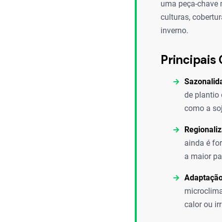
uma peça-chave n
culturas, cobertu
inverno.
Principais 
Sazonalid
de plantio
como a soj
Regionali
ainda é fo
a maior pa
Adaptação
microclima
calor ou ir