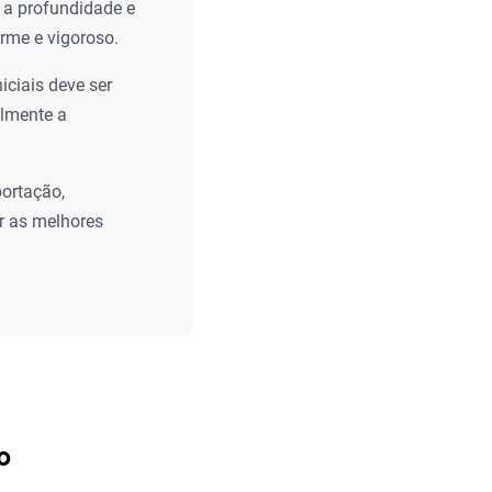
 a profundidade e
orme e vigoroso.
iciais deve ser
elmente a
ortação,
r as melhores
o