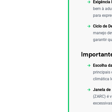
Exigência 
bem à adub
para expre
Ciclo de D
manejo dev
garantir qu
Important
Escolha da
principais
climática l
Janela de
(ZARC) é v
excessivas