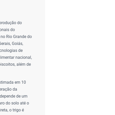
 produção do
ionais do
e no Rio Grande do
erais, Goiás,
ecnologias de
imentar nacional,
iscoitos, além de
estimada em 10
peração da
o depende de um
ro do solo até o
eta, o trigo é