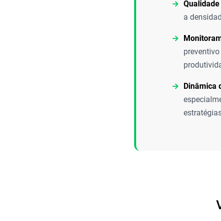
Qualidade
a densidad
Monitorame
preventivo
produtivid
Dinâmica 
especialme
estratégia