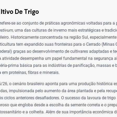
ltivo De Trigo
o refere-se ao conjunto de práticas agronômicas voltadas para a
estivum
, uma das culturas de inverno mais estratégicas e tradic
leiro. Historicamente concentrada na região Sul, especialment
riticultura tem expandido suas fronteiras para o Cerrado (Minas G
Federal) graças ao desenvolvimento de cultivares adaptadas e t
 A atividade desempenha um papel fundamental na segurança al
ria-prima básica para as indústrias de panificação, massas e b
a em proteínas, fibras e minerais.
5/26, o cenário brasileiro aponta para uma produção histórica 
adas, impulsionada pelo aumento da área plantada e pela recu
s ciclos anteriores desafiadores. O sucesso da lavoura de trig
roso que engloba desde a escolha da semente correta e o prepa
ossanitário e a colheita. Além de sua importância econômica dir