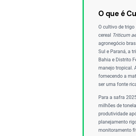
O que é Cu
O cultivo de trig
cereal
Triticum a
agronegócio brasi
Sul e Paraná, a t
Bahia e Distrito 
manejo tropical.
fornecendo a maté
ser uma fonte ric
Para a safra 202
milhões de tonel
produtividade apó
planejamento rigo
monitoramento fit