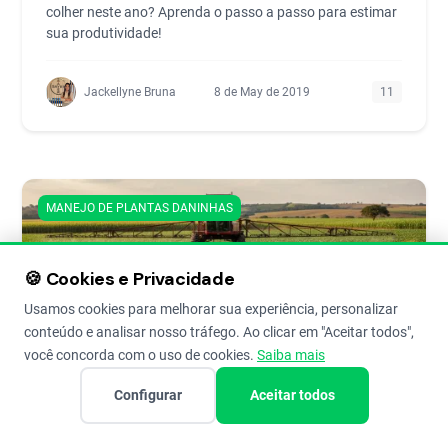
colher neste ano? Aprenda o passo a passo para estimar
sua produtividade!
Jackellyne Bruna
8 de May de 2019
11
MANEJO DE PLANTAS DANINHAS
🍪 Cookies e Privacidade
Usamos cookies para melhorar sua experiência, personalizar
conteúdo e analisar nosso tráfego. Ao clicar em "Aceitar todos",
você concorda com o uso de cookies.
Saiba mais
Configurar
Aceitar todos
Capim-amargoso: como fazer o
manejo e controle na sua lavoura