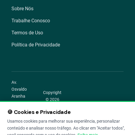
Sobre Nós
Trabalhe Conosco
Termos de Uso
Política de Privacidade
Av.
Osvaldo
Copyright
Aranha
© 2026
1022 –
Aegro.
Bom
🍪 Cookies e Privacidade
play_circle
camera_alt
public
work
Todos os
Fim,
direitos
Usamos cookies para melhorar sua experiência, personalizar
Porto
reservados.
conteúdo e analisar nosso tráfego. Ao clicar em "Aceitar todos",
Alegre –