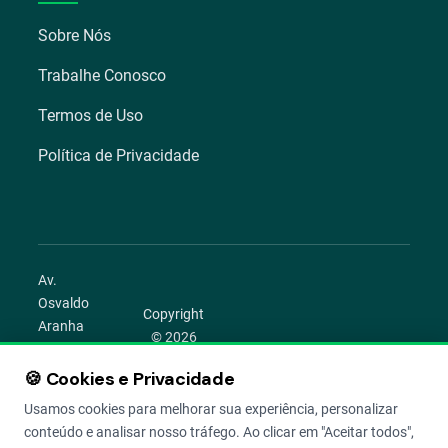
Sobre Nós
Trabalhe Conosco
Termos de Uso
Política de Privacidade
Av.
Osvaldo
Copyright
Aranha
© 2026
1022 –
Aegro.
Bom
🍪 Cookies e Privacidade
play_circle
camera_alt
public
work
Todos os
Fim,
direitos
Usamos cookies para melhorar sua experiência, personalizar
Porto
reservados.
conteúdo e analisar nosso tráfego. Ao clicar em "Aceitar todos",
Alegre –