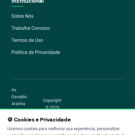
Institucional
Sobre Nós
Trabalhe Conosco
Termos de Uso
Política de Privacidade
Av.
Osvaldo
Copyright
Aranha
© 2026
1022 –
Aegro.
Bom
🍪 Cookies e Privacidade
play_circle
camera_alt
public
work
Todos os
Fim,
direitos
Usamos cookies para melhorar sua experiência, personalizar
Porto
reservados.