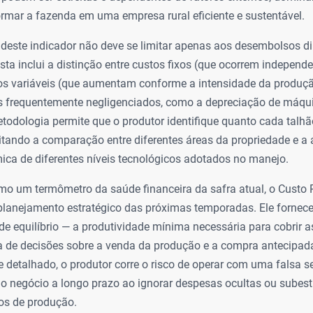
rmar a fazenda em uma empresa rural eficiente e sustentável.
 deste indicador não deve se limitar apenas aos desembolsos di
ta inclui a distinção entre custos fixos (que ocorrem indepen
os variáveis (que aumentam conforme a intensidade da produçã
es frequentemente negligenciados, como a depreciação de máqu
etodologia permite que o produtor identifique quanto cada tal
litando a comparação entre diferentes áreas da propriedade e a
ica de diferentes níveis tecnológicos adotados no manejo.
mo um termômetro da saúde financeira da safra atual, o Custo 
 planejamento estratégico das próximas temporadas. Ele fornece
de equilíbrio — a produtividade mínima necessária para cobrir 
a de decisões sobre a venda da produção e a compra antecipad
 detalhado, o produtor corre o risco de operar com uma falsa s
 o negócio a longo prazo ao ignorar despesas ocultas ou subes
tos de produção.