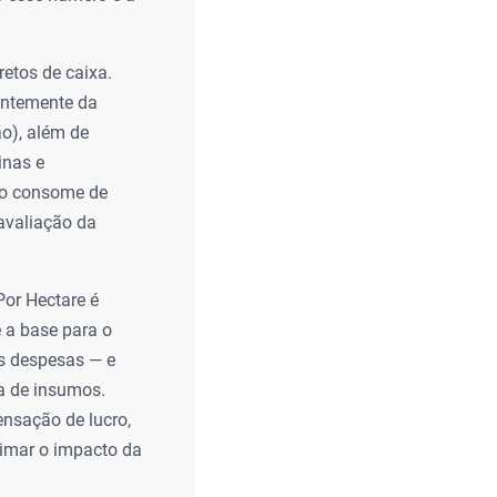
retos de caixa.
dentemente da
o), além de
inas e
hão consome de
 avaliação da
Por Hectare é
 a base para o
as despesas — e
a de insumos.
ensação de lucro,
timar o impacto da