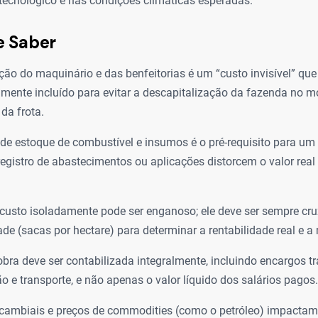
tecnológico e nas condições climáticas esperadas.
e Saber
ção do maquinário e das benfeitorias é um “custo invisível” que
amente incluído para evitar a descapitalização da fazenda no 
da frota.
 de estoque de combustível e insumos é o pré-requisito para um 
registro de abastecimentos ou aplicações distorcem o valor real
 custo isoladamente pode ser enganoso; ele deve ser sempre c
ade (sacas por hectare) para determinar a rentabilidade real e a
bra deve ser contabilizada integralmente, incluindo encargos tr
o e transporte, e não apenas o valor líquido dos salários pagos.
cambiais e preços de commodities (como o petróleo) impactam