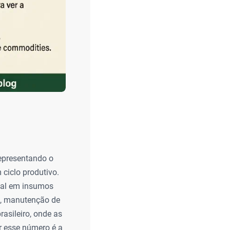
representando o
 ciclo produtivo.
cial em insumos
el, manutenção de
asileiro, onde as
r esse número é a