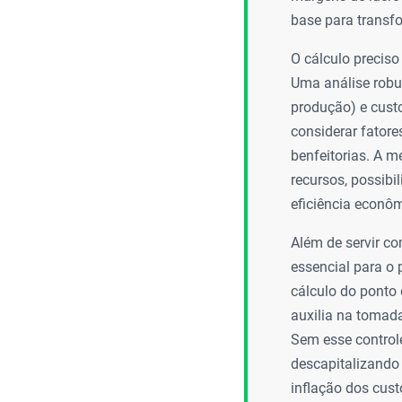
base para transfo
O cálculo preciso
Uma análise robus
produção) e cust
considerar fator
benfeitorias. A m
recursos, possibi
eficiência econôm
Além de servir co
essencial para o
cálculo do ponto 
auxilia na tomad
Sem esse controle
descapitalizando
inflação dos cus