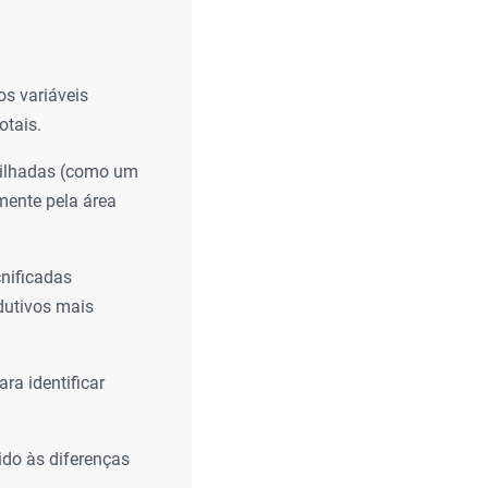
os variáveis
otais.
rtilhadas (como um
mente pela área
cnificadas
dutivos mais
ra identificar
ido às diferenças