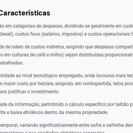
Características
ão em categorias de despesas, dividindo-se geralmente em cust
iesel), custos fixos (salários, impostos) e custos operacionais t
e de rateio de custos indiretos, exigindo que despesas compa
do em culturas de café e milho) sejam distribuídas proporcional
rabalhadas.
bilidade ao nível tecnológico empregado, onde lavouras mais te
 maior custo por hectare, exigindo, em contrapartida, tetos pro
ra justificar o investimento.
ade da informação, permitindo o cálculo específico por talhão pa
lta e baixa eficiência dentro da mesma propriedade.
emporal, variando significativamente entre safra e safrinha dev