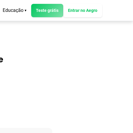
Educação
Teste grátis
Entrar no Aegro
▾
e