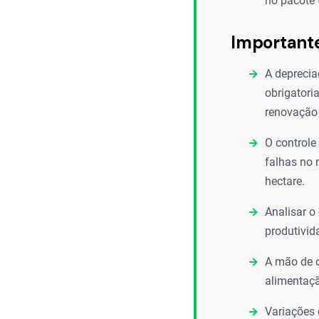
no pacote 
Important
A deprecia
obrigatori
renovação 
O controle
falhas no 
hectare.
Analisar o
produtivid
A mão de o
alimentaçã
Variações 