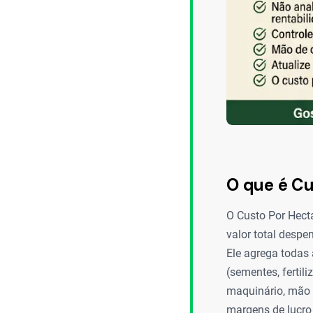
O que é Cu
O Custo Por Hecta
valor total despe
Ele agrega todas
(sementes, fertil
maquinário, mão d
margens de lucro