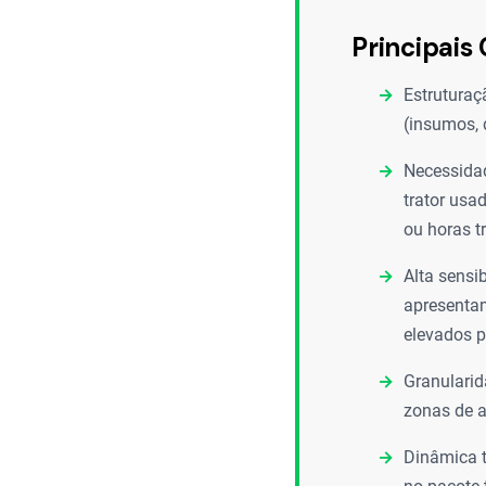
Principais 
Estruturaç
(insumos, d
Necessidad
trator usa
ou horas t
Alta sensi
apresentam
elevados pa
Granularid
zonas de a
Dinâmica t