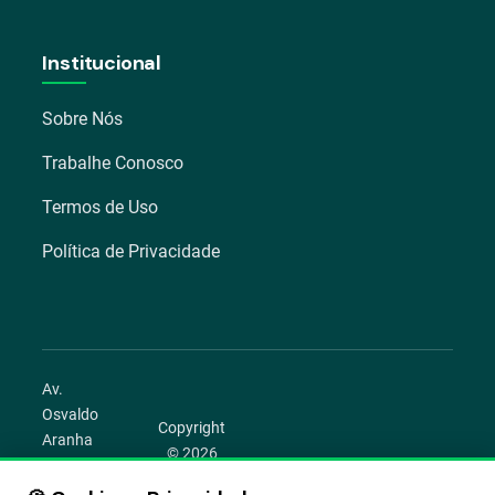
Institucional
Sobre Nós
Trabalhe Conosco
Termos de Uso
Política de Privacidade
Av.
Osvaldo
Copyright
Aranha
© 2026
1022 –
Aegro.
Bom