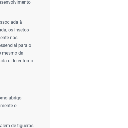
desenvolvimento
associada à
da, os insetos
mente nas
ssencial para o
tes mesmo da
ada e do entorno
como abrigo
almente o
além de tigueras