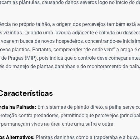
tacam as plântulas, causando danos severos logo no início do 
ência no próprio talhão, a origem dos percevejos também está 
s vizinhas. Quando uma lavoura adjacente é colhida ou desseca
 voar em busca de novos hospedeiros, concentrando-se inicial
ovos plantios. Portanto, compreender “de onde vem” a praga é e
 de Pragas (MIP), pois indica que o controle deve começar an
és do manejo de plantas daninhas e do monitoramento da palh
Características
ncia na Palhada:
Em sistemas de plantio direto, a palha serve 
proteção contra predadores, permitindo que percevejos (princip
) permaneçam vivos na área entre uma safra e outra.
s Alternativos:
Plantas daninhas como a trapoeraba e a buva, 