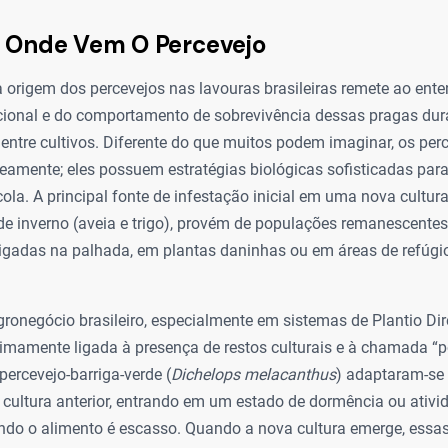
e Onde Vem O Percevejo
a origem dos percevejos nas lavouras brasileiras remete ao ent
ional e do comportamento de sobrevivência dessas pragas dura
 entre cultivos. Diferente do que muitos podem imaginar, os per
amente; eles possuem estratégias biológicas sofisticadas pa
ola. A principal fonte de infestação inicial em uma nova cultura
de inverno (aveia e trigo), provém de populações remanescente
igadas na palhada, em plantas daninhas ou em áreas de refúg
ronegócio brasileiro, especialmente em sistemas de Plantio Dir
timamente ligada à presença de restos culturais e à chamada “p
ercevejo-barriga-verde (
Dichelops melacanthus
) adaptaram-se 
 cultura anterior, entrando em um estado de dormência ou ativi
ndo o alimento é escasso. Quando a nova cultura emerge, essa