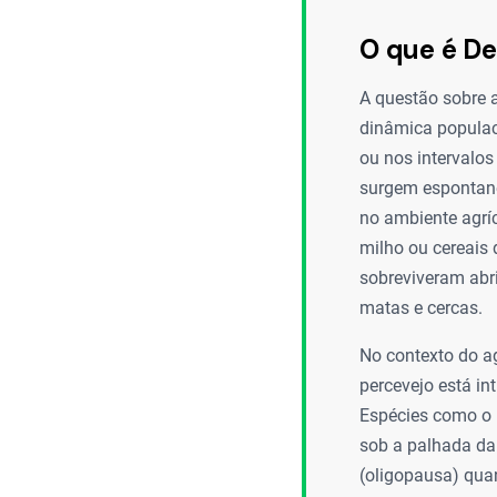
O que é D
A questão sobre 
dinâmica populac
ou nos intervalos
surgem espontane
no ambiente agríc
milho ou cereais 
sobreviveram abr
matas e cercas.
No contexto do ag
percevejo está in
Espécies como o p
sob a palhada da
(oligopausa) qua