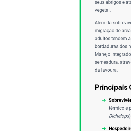
seus abrigos e a
vegetal.
Além da sobreviv
migração de área
adultos tendem a
bordaduras dos n
Manejo Integrado
semeadura, atrav
da lavoura.
Principais 
Sobrevivê
térmico e 
Dichelops
Hospedeiro