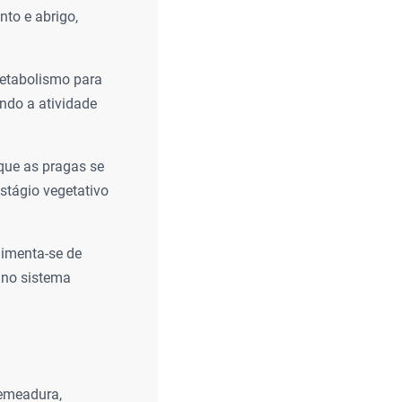
nto e abrigo,
metabolismo para
ando a atividade
que as pragas se
stágio vegetativo
limenta-se de
a no sistema
semeadura,