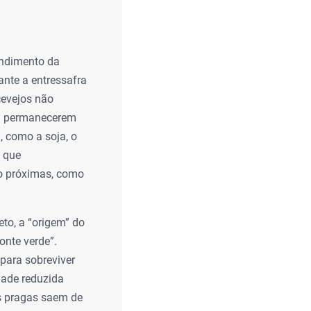
endimento da
nte a entressafra
cevejos não
ra permanecerem
, como a soja, o
s que
io próximas, como
eto, a “origem” do
onte verde”.
para sobreviver
dade reduzida
s pragas saem de