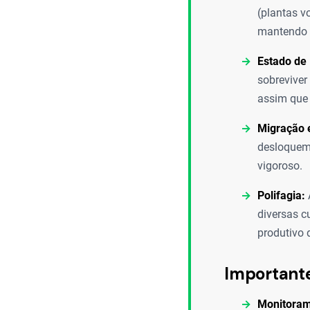
(plantas v
mantendo a
Estado de
sobreviver
assim que
Migração e
desloquem 
vigoroso.
Polifagia:
diversas cu
produtivo 
Important
Monitoram