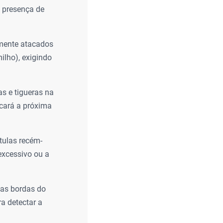
a presença de
emente atacados
ilho), exigindo
as e tigueras na
acará a próxima
tulas recém-
excessivo ou a
las bordas do
a detectar a