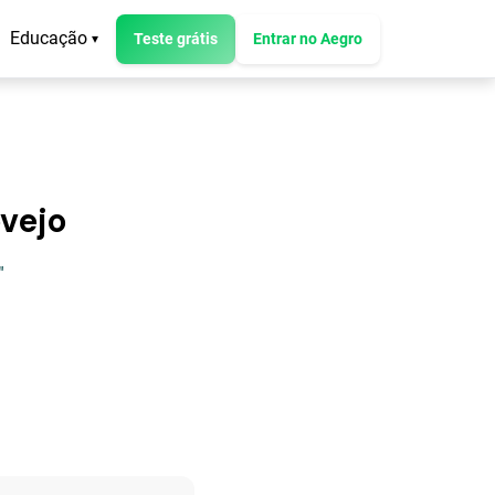
Educação
Teste grátis
Entrar no Aegro
▾
vejo
"