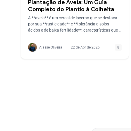
Plantação de Aveia: Um Guia
Completo do Plantio à Colheita
A **aveia** é um cereal de inverno que se destaca
por sua **rusticidade** e **tolerância a solos
ácidos e de baixa fertilidade**, características que a
tornam u
Alasse Oliveira
22 de Apr de 2025
8