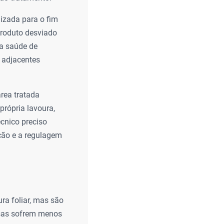
lizada para o fim
produto desviado
 a saúde de
s adjacentes
área tratada
própria lavoura,
écnico preciso
ção e a regulagem
ra foliar, mas são
ssas sofrem menos