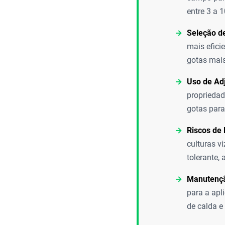
entre 3 a 
Seleção d
mais efici
gotas mais
Uso de Ad
propriedad
gotas para
Riscos de 
culturas v
tolerante,
Manutençã
para a apl
de calda e