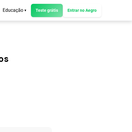
Educação
Teste grátis
Entrar no Aegro
▾
os