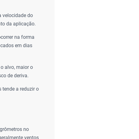
à velocidade do
nto da aplicação.
ocorrer na forma
licados em dias
o alvo, maior o
co de deriva.
tende a reduzir o
igrômetros no
(geralmente ventos