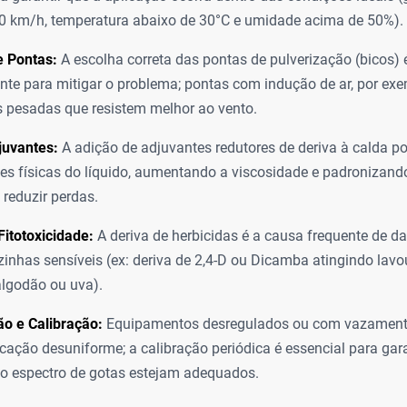
10 km/h, temperatura abaixo de 30°C e umidade acima de 50%).
e Pontas:
A escolha correta das pontas de pulverização (bicos) é
ente para mitigar o problema; pontas com indução de ar, por e
 pesadas que resistem melhor ao vento.
juvantes:
A adição de adjuvantes redutores de deriva à calda po
es físicas do líquido, aumentando a viscosidade e padronizan
 reduzir perdas.
Fitotoxicidade:
A deriva de herbicidas é a causa frequente de d
izinhas sensíveis (ex: deriva de 2,4-D ou Dicamba atingindo lav
 algodão ou uva).
o e Calibração:
Equipamentos desregulados ou com vazament
icação desuniforme; a calibração periódica é essencial para gar
 o espectro de gotas estejam adequados.