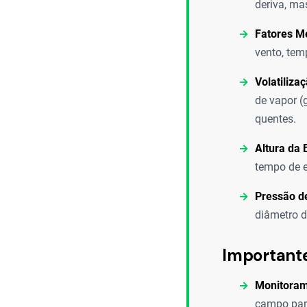
deriva, ma
Fatores M
vento, tem
Volatiliza
de vapor (
quentes.
Altura da 
tempo de e
Pressão d
diâmetro d
Important
Monitoram
campo para