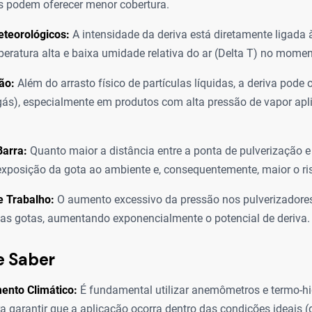
s podem oferecer menor cobertura.
eteorológicos:
A intensidade da deriva está diretamente ligada 
peratura alta e baixa umidade relativa do ar (Delta T) no mome
ção:
Além do arrasto físico de partículas líquidas, a deriva pode 
gás), especialmente em produtos com alta pressão de vapor ap
Barra:
Quanto maior a distância entre a ponta de pulverização e 
xposição da gota ao ambiente e, consequentemente, maior o ris
e Trabalho:
O aumento excessivo da pressão nos pulverizadores 
as gotas, aumentando exponencialmente o potencial de deriva.
e Saber
ento Climático:
É fundamental utilizar anemômetros e termo-h
 garantir que a aplicação ocorra dentro das condições ideais 