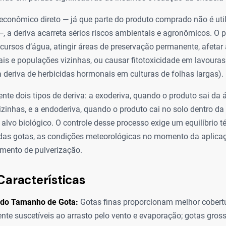
econômico direto — já que parte do produto comprado não é uti
—, a deriva acarreta sérios riscos ambientais e agronômicos. O 
ursos d’água, atingir áreas de preservação permanente, afetar
ais e populações vizinhas, ou causar fitotoxicidade em lavoura
 deriva de herbicidas hormonais em culturas de folhas largas).
te dois tipos de deriva: a exoderiva, quando o produto sai da 
izinhas, e a endoderiva, quando o produto cai no solo dentro da 
alvo biológico. O controle desse processo exige um equilíbrio t
das gotas, as condições meteorológicas no momento da aplica
amento de pulverização.
Características
a do Tamanho de Gota:
Gotas finas proporcionam melhor cobertu
te suscetíveis ao arrasto pelo vento e evaporação; gotas gro