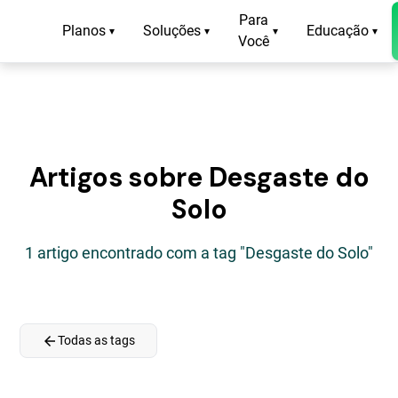
Para
Planos
Soluções
Educação
▾
▾
▾
▾
Você
Artigos sobre Desgaste do
Solo
1 artigo encontrado com a tag "Desgaste do Solo"
arrow_back
Todas as tags