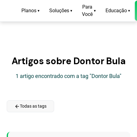
Para
Planos
Soluções
Educação
▾
▾
▾
▾
Você
Artigos sobre Dontor Bula
1 artigo encontrado com a tag "Dontor Bula"
arrow_back
Todas as tags