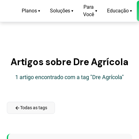
Para
Planos
Soluções
Educação
▾
▾
▾
▾
Você
Artigos sobre Dre Agrícola
1 artigo encontrado com a tag "Dre Agrícola"
arrow_back
Todas as tags