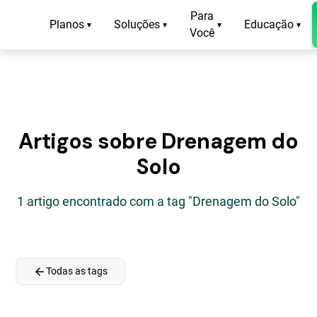
Para
Planos
Soluções
Educação
▾
▾
▾
▾
Você
Artigos sobre Drenagem do
Solo
1 artigo encontrado com a tag "Drenagem do Solo"
arrow_back
Todas as tags