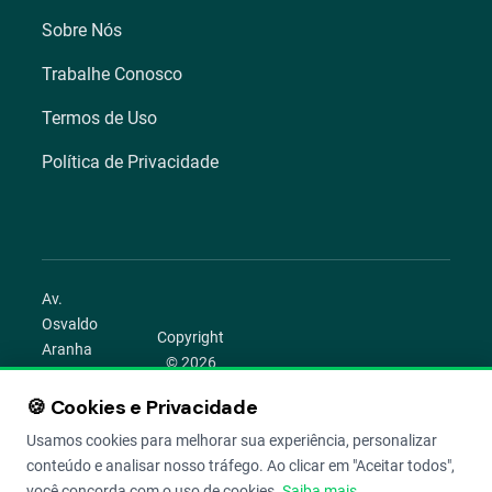
Sobre Nós
Trabalhe Conosco
Termos de Uso
Política de Privacidade
Av.
Osvaldo
Copyright
Aranha
© 2026
1022 –
Aegro.
Bom
🍪 Cookies e Privacidade
play_circle
camera_alt
public
work
Todos os
Fim,
direitos
Usamos cookies para melhorar sua experiência, personalizar
Porto
reservados.
conteúdo e analisar nosso tráfego. Ao clicar em "Aceitar todos",
Alegre –
você concorda com o uso de cookies.
Saiba mais