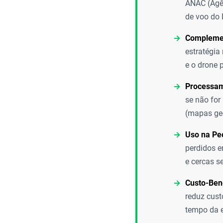
ANAC (Agên
de voo do 
Complemen
estratégia
e o drone 
Processam
se não for
(mapas geo
Uso na Pe
perdidos e
e cercas s
Custo-Bene
reduz cust
tempo da 