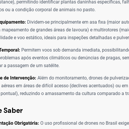
tance), permitindo identificar plantas daninhas específicas, fal
os ou a condição corporal de animais no pasto.
Equipamento:
Dividem-se principalmente em asa fixa (maior aut
a mapeamento de grandes áreas de lavoura) e multirotores (mai
idade e voo estático, ideais para inspeções detalhadas e pulver
 Temporal:
Permitem voos sob demanda imediata, possibilitando
problemas após eventos climáticos ou denúncias de pragas, se
r a passagem de um satélite.
e de Intervenção:
Além do monitoramento, drones de pulveriz
 aéreas em áreas de difícil acesso (declives acentuados) ou em
 pontual), reduzindo o amassamento da cultura comparado a tr
e Saber
tação Obrigatória:
O uso profissional de drones no Brasil exig