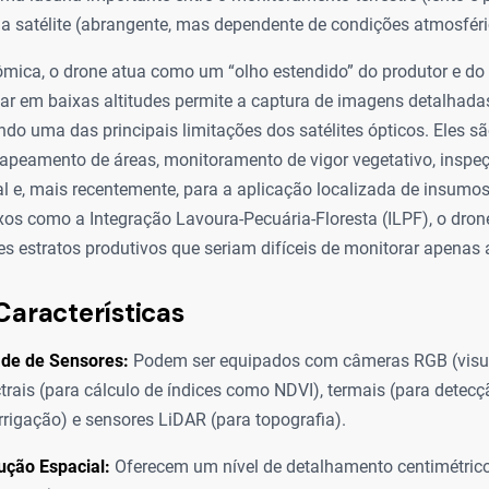
a satélite (abrangente, mas dependente de condições atmosféri
ômica, o drone atua como um “olho estendido” do produtor e do 
ar em baixas altitudes permite a captura de imagens detalha
ndo uma das principais limitações dos satélites ópticos. Eles 
mapeamento de áreas, monitoramento de vigor vegetativo, inspe
ral e, mais recentemente, para a aplicação localizada de insumo
s como a Integração Lavoura-Pecuária-Floresta (ILPF), o drone 
tes estratos produtivos que seriam difíceis de monitorar apenas a
Características
ade de Sensores:
Podem ser equipados com câmeras RGB (visua
trais (para cálculo de índices como NDVI), termais (para detec
irrigação) e sensores LiDAR (para topografia).
ução Espacial:
Oferecem um nível de detalhamento centimétric