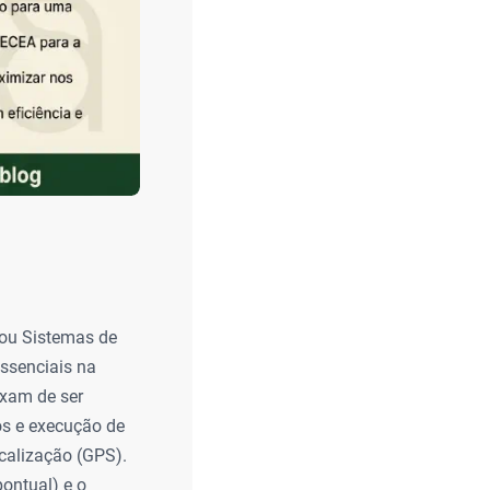
 ou Sistemas de
ssenciais na
ixam de ser
os e execução de
calização (GPS).
ontual) e o