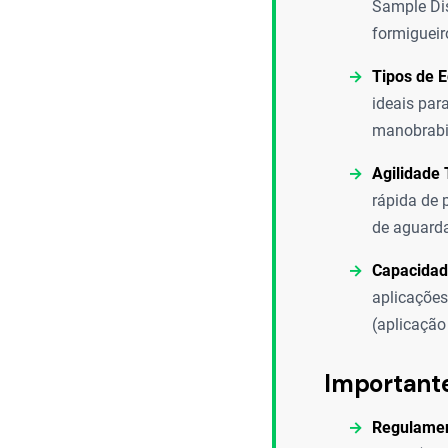
Sample Dis
formigueir
Tipos de 
ideais par
manobrabil
Agilidade
rápida de 
de aguarda
Capacidad
aplicações
(aplicação
Important
Regulamen