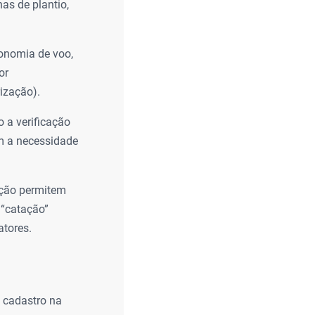
has de plantio,
onomia de voo,
or
ização).
 a verificação
m a necessidade
ação permitem
 “catação”
atores.
e cadastro na