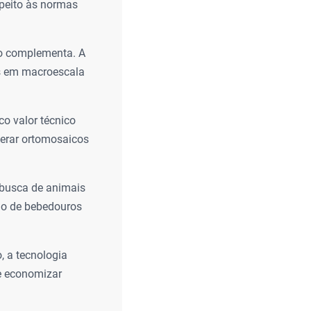
peito às normas
 o complementa. A
as em macroescala
o valor técnico
gerar ortomosaicos
 busca de animais
ão de bebedouros
, a tecnologia
 e economizar