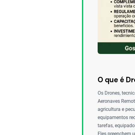
O que é D
Os Drones, tecni
Aeronaves Remota
agricultura e pec
equipamentos rec
tarefas, equipad
Eles preenchem um