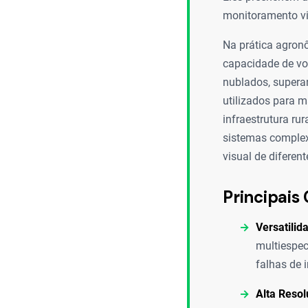
monitoramento vi
Na prática agron
capacidade de vo
nublados, supera
utilizados para 
infraestrutura ru
sistemas complexo
visual de diferen
Principais 
Versatilid
multiespec
falhas de 
Alta Resol