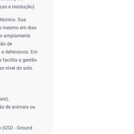
cas e resolução).
técnico. Sua
das mesmo em dias
são amplamente
ção de
s e defensivos. Em
facilita a gestão
o nível do solo.
is),
ção de animais ou
o (GSD - Ground