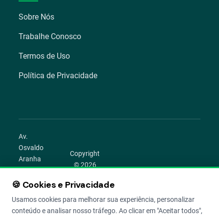
Sobre Nós
Trabalhe Conosco
Termos de Uso
Política de Privacidade
Av.
Osvaldo
Copyright
Aranha
© 2026
1022 –
Aegro.
Bom
🍪 Cookies e Privacidade
play_circle
camera_alt
public
work
Todos os
Fim,
direitos
Usamos cookies para melhorar sua experiência, personalizar
Porto
reservados.
conteúdo e analisar nosso tráfego. Ao clicar em "Aceitar todos",
Alegre –