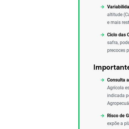
Variabilid
altitude (
e mais rest
Ciclo das 
safra, pod
precoces pa
Important
Consulta 
Agrícola e
indicada p
Agropecuár
Risco de 
expõe a pl