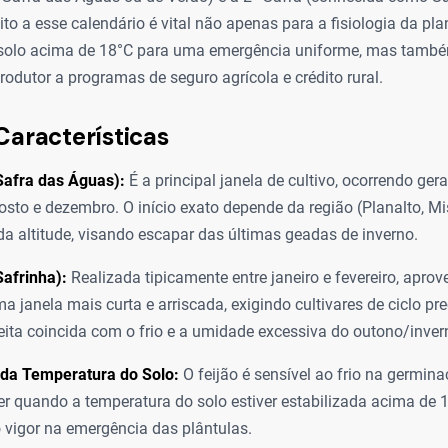
ito a esse calendário é vital não apenas para a fisiologia da pla
solo acima de 18°C para uma emergência uniforme, mas també
produtor a programas de seguro agrícola e crédito rural.
Características
Safra das Águas):
É a principal janela de cultivo, ocorrendo ger
gosto e dezembro. O início exato depende da região (Planalto, M
 da altitude, visando escapar das últimas geadas de inverno.
Safrinha):
Realizada tipicamente entre janeiro e fevereiro, aprov
a janela mais curta e arriscada, exigindo cultivares de ciclo pr
eita coincida com o frio e a umidade excessiva do outono/inver
 da Temperatura do Solo:
O feijão é sensível ao frio na germina
er quando a temperatura do solo estiver estabilizada acima de 
 vigor na emergência das plântulas.