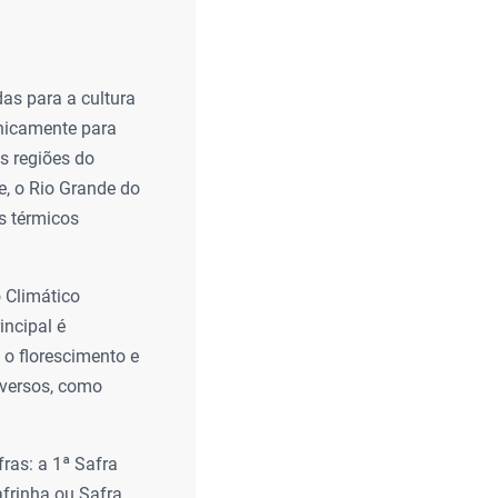
as para a cultura
cnicamente para
as regiões do
de, o Rio Grande do
s térmicos
 Climático
incipal é
 o florescimento e
dversos, como
ras: a 1ª Safra
frinha ou Safra