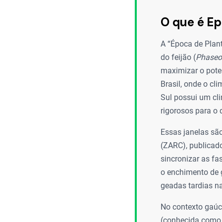
O que é Ep
A “Época de Plan
do feijão (
Phaseol
maximizar o poten
Brasil, onde o cl
Sul possui um cl
rigorosos para o
Essas janelas sã
(ZARC), publicado
sincronizar as fa
o enchimento de 
geadas tardias n
No contexto gaúc
(conhecida como 