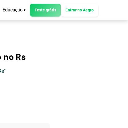
Educação
Teste grátis
Entrar no Aegro
▾
o no Rs
Rs"