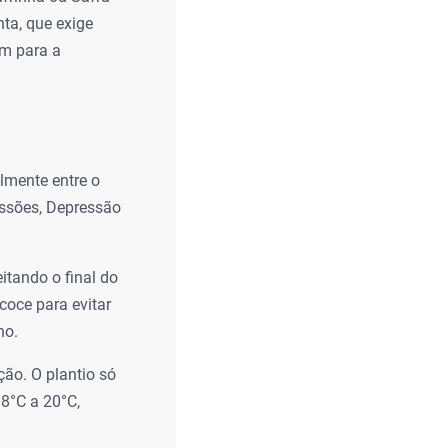
nta, que exige
m para a
almente entre o
issões, Depressão
eitando o final do
ecoce para evitar
no.
ção. O plantio só
18°C a 20°C,