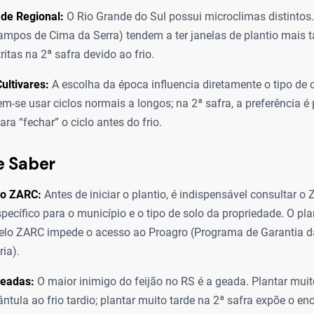
ade Regional:
O Rio Grande do Sul possui microclimas distintos
Campos de Cima da Serra) tendem a ter janelas de plantio mais t
ritas na 2ª safra devido ao frio.
Cultivares:
A escolha da época influencia diretamente o tipo de c
em-se usar ciclos normais a longos; na 2ª safra, a preferência é 
ra “fechar” o ciclo antes do frio.
e Saber
ao ZARC:
Antes de iniciar o plantio, é indispensável consultar 
specífico para o município e o tipo de solo da propriedade. O pla
elo ZARC impede o acesso ao Proagro (Programa de Garantia d
ia).
Geadas:
O maior inimigo do feijão no RS é a geada. Plantar muit
ântula ao frio tardio; plantar muito tarde na 2ª safra expõe o e