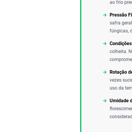
ao frio pre
Pressão Fi
safra gera
fúngicas, 
Condições 
colheita. 
compromet
Rotação de
vezes suce
uso da terr
Umidade d
florescime
considerad