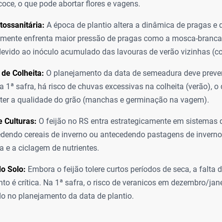
coce, o que pode abortar flores e vagens.
tossanitária:
A época de plantio altera a dinâmica de pragas e 
lmente enfrenta maior pressão de pragas como a mosca-branc
devido ao inóculo acumulado das lavouras de verão vizinhas (c
de Colheita:
O planejamento da data de semeadura deve prever
Na 1ª safra, há risco de chuvas excessivas na colheita (verão), o
er a qualidade do grão (manchas e germinação na vagem).
 Culturas:
O feijão no RS entra estrategicamente em sistemas 
dendo cereais de inverno ou antecedendo pastagens de inverno
a e a ciclagem de nutrientes.
o Solo:
Embora o feijão tolere curtos períodos de seca, a falta 
nto é crítica. Na 1ª safra, o risco de veranicos em dezembro/jan
o no planejamento da data de plantio.