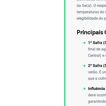
da Seca). O respe
temperaturas do 
elegibilidade do 
Principais 
1ª Safra (
final de a
Central) e
2ª Safra (
verão. É um
que a colh
Influência
deve ocorr
garantindo