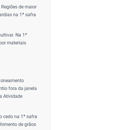
. Regiões de maior
ardias na 1ª safra
ultivar. Na 1ª
por materiais
o Zoneamento
ntio fora da janela
a Atividade
o cedo na 1ª safra
nchimento de grãos