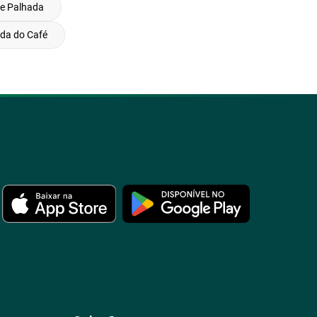
e Palhada
da do Café