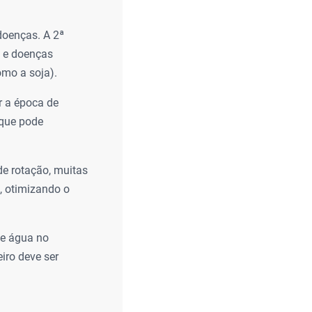
doenças. A 2ª
a e doenças
omo a soja).
 a época de
 que pode
de rotação, muitas
, otimizando o
de água no
eiro deve ser