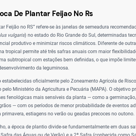
oca De Plantar Feijao No Rs
tar Feijão no RS” refere-se às janelas de semeadura recomendad
us vulgaris
) no estado do Rio Grande do Sul, determinadas te
cial produtivo e minimizar riscos climáticos. Diferente de outr
ima tropical permite até três safras anuais com maior flexibilida
ima subtropical com estações bem definidas, o que impõe limite
 desenvolvimento da leguminosa.
o estabelecidas oficialmente pelo Zoneamento Agrícola de Risco
 pelo Ministério da Agricultura e Pecuária (MAPA). O objetivo pr
ses fenológicas mais sensíveis da planta — como a germinação,
grãos — com os períodos de menor probabilidade de eventos a
a primavera, estiagens no verão ou geadas precoces no outono.
ho, a época de plantio divide-se fundamentalmente em duas saf
Safra das Águas ou de Verão) e a 2ª Safra (conhecida como Sa