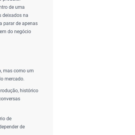
ntro de uma
s deixados na
ca parar de apenas
rgem do negócio
co, mas como um
 do mercado.
odução, histórico
 conversas
rio de
depender de