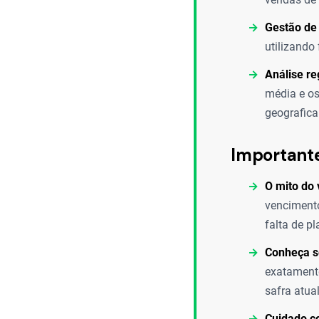
Gestão de 
utilizando
Análise re
média e os
geografic
Important
O mito do
vencimento
falta de p
Conheça s
exatamente
safra atual
Cuidado co