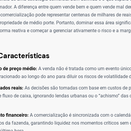
amador. A diferença entre quem vende bem e quem vende mal de
comercialização pode representar centenas de milhares de reai
opriedade de médio porte. Portanto, dominar essa área signifi
forma reativa e começar a gerenciar ativamente o risco e a ma
Características
o de preço médio:
A venda não é tratada como um evento úni
racionado ao longo do ano para diluir os riscos de volatilidade
ados reais:
As decisões são tomadas com base em custos de pr
e fluxo de caixa, ignorando lendas urbanas ou o “achismo” das
o financeiro:
A comercialização é sincronizada com o calendá
s da fazenda, garantindo liquidez nos momentos críticos sem 
última hora.