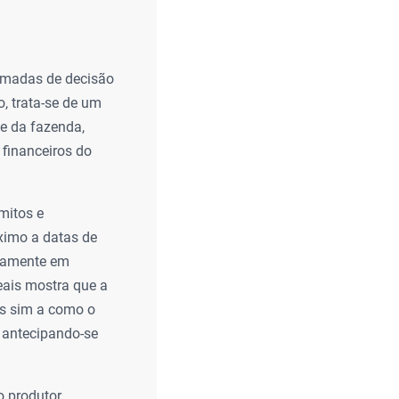
tomadas de decisão
, trata-se de um
de da fazenda,
 financeiros do
mitos e
ximo a datas de
riamente em
eais mostra que a
as sim a como o
 antecipando-se
o produtor