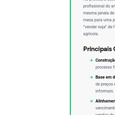
profissional do 
mesma janela de 
mesa para uma pr
“vender soja” de 
agrícola.
Principais 
Construçã
processo f
Base em d
de preços 
informais.
Alinhament
vencimento
vendas de 