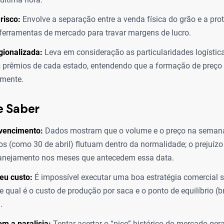
risco:
Envolve a separação entre a venda física do grão e a prot
 ferramentas de mercado para travar margens de lucro.
gionalizada:
Leva em consideração as particularidades logística
 prêmios de cada estado, entendendo que a formação de preço 
amente.
e Saber
 vencimento:
Dados mostram que o volume e o preço na seman
s (como 30 de abril) flutuam dentro da normalidade; o prejuízo 
lanejamento nos meses que antecedem essa data.
eu custo:
É impossível executar uma boa estratégia comercial 
 qual é o custo de produção por saca e o ponto de equilíbrio (
.
m a paralisia:
Tentar acertar o “pico” histórico do mercado ger