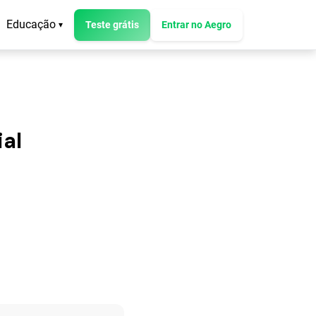
Educação
Teste grátis
Entrar no Aegro
▾
ial