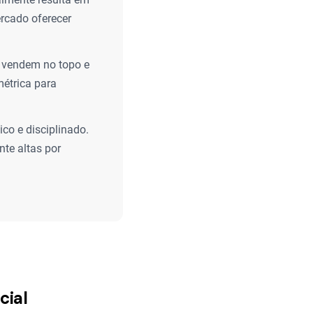
ercado oferecer
e vendem no topo e
étrica para
co e disciplinado.
te altas por
cial