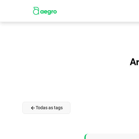
Ar
arrow_back
Todas as tags