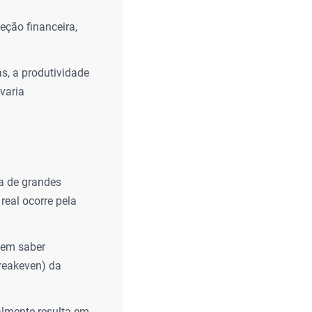
eção financeira,
s, a produtividade
varia
a de grandes
real ocorre pela
sem saber
breakeven) da
almente resulta em