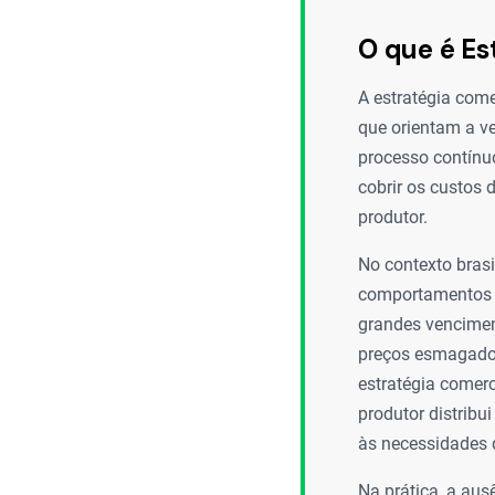
O que é Es
A estratégia com
que orientam a ve
processo contínuo
cobrir os custos 
produtor.
No contexto brasi
comportamentos d
grandes venciment
preços esmagados
estratégia comer
produtor distrib
às necessidades 
Na prática, a aus