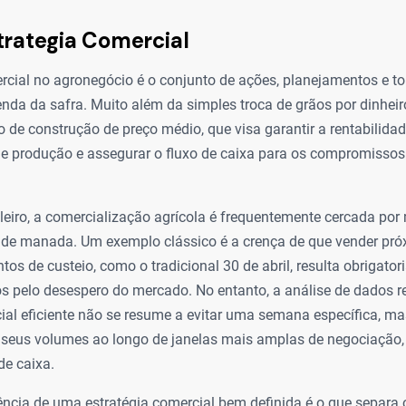
trategia Comercial
ercial no agronegócio é o conjunto de ações, planejamentos e 
nda da safra. Muito além da simples troca de grãos por dinheiro
 de construção de preço médio, que visa garantir a rentabilida
de produção e assegurar o fluxo de caixa para os compromissos
leiro, a comercialização agrícola é frequentemente cercada por 
e manada. Um exemplo clássico é a crença de que vender pró
os de custeio, como o tradicional 30 de abril, resulta obrigato
 pelo desespero do mercado. No entanto, a análise de dados r
cial eficiente não se resume a evitar uma semana específica, m
ui seus volumes ao longo de janelas mais amplas de negociação,
de caixa.
ência de uma estratégia comercial bem definida é o que separa 