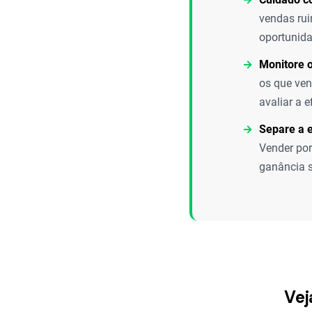
vendas rui
oportunida
Monitore 
os que ve
avaliar a 
Separe a 
Vender por
ganância s
Vej