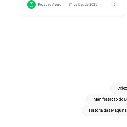
Redação Aegro
31 de Dec de 2025
5
Colex
Manifestacao do D
História das Máquina