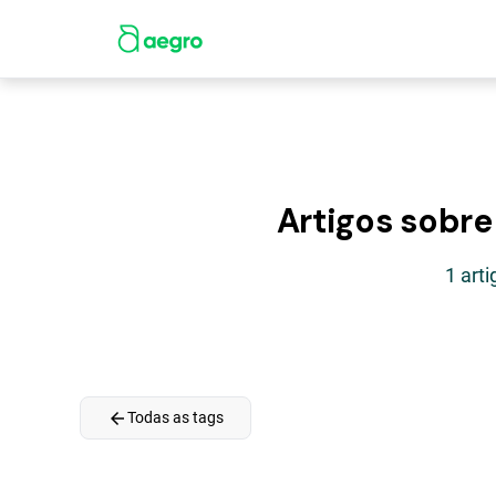
Artigos sobre
1 art
arrow_back
Todas as tags