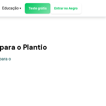
Educação
Teste grátis
Entrar no Aegro
▾
para o Plantio
para o