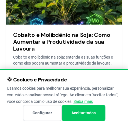
Cobalto e Molibdênio na Soja: Como
Aumentar a Produtividade da sua
Lavoura
Cobalto e molibdênio na soja: entenda as suas funções e
como eles podem aumentar a produtividade da lavoura.
🍪 Cookies e Privacidade
Thaís Nascimento Pessoa
3 de Nov de 2020
6
Usamos cookies para melhorar sua experiência, personalizar
conteúdo e analisar nosso tráfego. Ao clicar em "Aceitar todos",
você concorda com o uso de cookies.
Saiba mais
Configurar
Aceitar todos
GESTÃO AGRÍCOLA