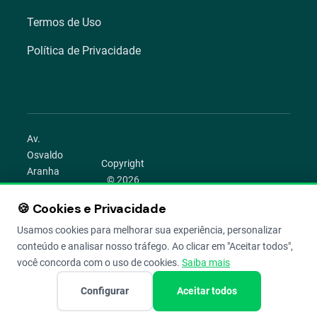
Termos de Uso
Política de Privacidade
Av.
Osvaldo
Copyright
Aranha
© 2026
1022 –
Aegro.
Bom
🍪 Cookies e Privacidade
play_circle
camera_alt
public
work
Todos os
Fim,
direitos
Usamos cookies para melhorar sua experiência, personalizar
Porto
reservados.
conteúdo e analisar nosso tráfego. Ao clicar em "Aceitar todos",
Alegre –
você concorda com o uso de cookies.
Saiba mais
RS
Configurar
Aceitar todos