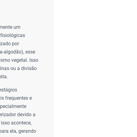
almente um
 fisiológicas
izado por
a-algodão), esse
smo vegetal. Isso
eínas ou a divisão
ita.
estágios
s frequentes e
specialmente
erizador devido a
 isso acontece,
para ela, gerando