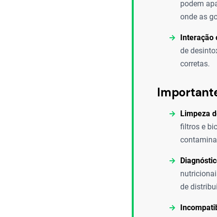
podem apar
onde as go
Interação
de desinto
corretas.
Important
Limpeza d
filtros e b
contaminaç
Diagnóstic
nutriciona
de distrib
Incompatib