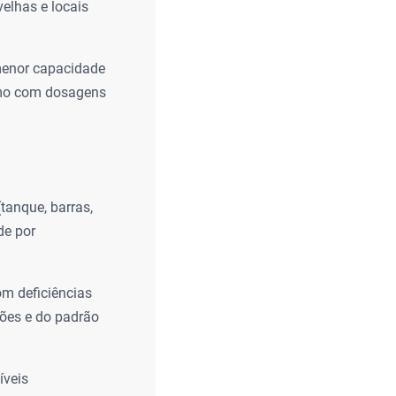
elhas e locais
menor capacidade
esmo com dosagens
tanque, barras,
de por
m deficiências
ções e do padrão
íveis