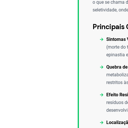
o que se chama d
seletividade, on
Principais 
Sintomas V
(morte do 
epinastia 
Quebra de 
metaboliza
restritos 
Efeito Res
resíduos d
desenvolvi
Localizaç