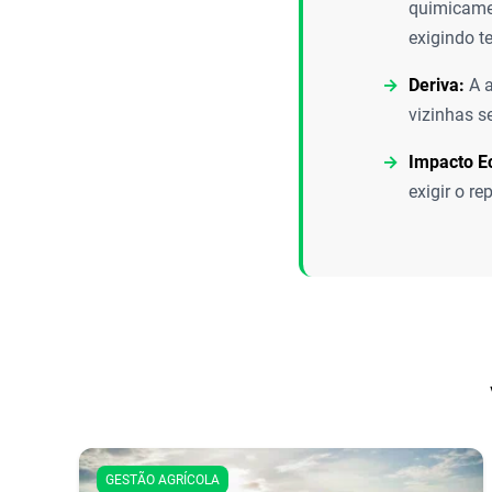
quimicamen
exigindo t
Deriva:
A a
vizinhas s
Impacto E
exigir o r
GESTÃO AGRÍCOLA