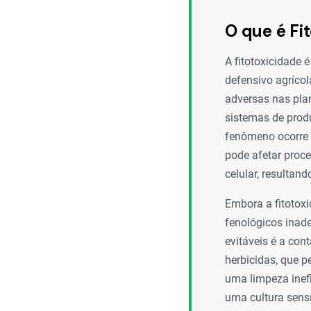
O que é Fi
A fitotoxicidade
defensivo agrícola
adversas nas plan
sistemas de prod
fenômeno ocorre 
pode afetar proce
celular, resultan
Embora a fitotox
fenológicos inad
evitáveis é a co
herbicidas, que p
uma limpeza inef
uma cultura sensí