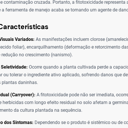
e contaminação cruzada. Portanto, a fitotoxicidade representa 
de a ferramenta de manejo acaba se tornando um agente de dano
Características
isuais Variados:
As manifestações incluem clorose (amareleci
tecido foliar), encarquilhamento (deformação e retorcimento das
e redução no crescimento (nanismo).
Seletividade:
Ocorre quando a planta cultivada perde a capaci
r ou tolerar o ingrediente ativo aplicado, sofrendo danos que d
às plantas daninhas.
idual (Carryover):
A fitotoxicidade pode não ser imediata, ocor
e herbicidas com longo efeito residual no solo afetam a germin
mento da cultura plantada na sequência.
ão dos Sintomas:
Dependendo se o produto é sistêmico ou de co