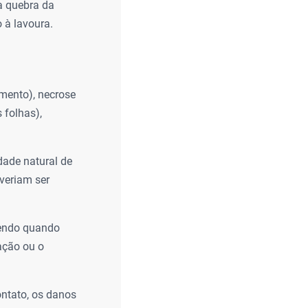
a quebra da
 à lavoura.
mento), necrose
 folhas),
dade natural de
everiam ser
rendo quando
ação ou o
ntato, os danos