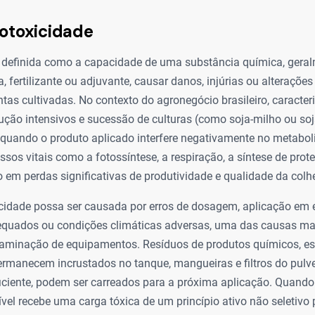
totoxicidade
 é definida como a capacidade de uma substância química, ger
, fertilizante ou adjuvante, causar danos, injúrias ou alterações
tas cultivadas. No contexto do agronegócio brasileiro, caracter
ução intensivos e sucessão de culturas (como soja-milho ou soj
quando o produto aplicado interfere negativamente no metaboli
ssos vitais como a fotossíntese, a respiração, a síntese de prot
do em perdas significativas de produtividade e qualidade da colhe
icidade possa ser causada por erros de dosagem, aplicação em 
equados ou condições climáticas adversas, uma das causas mai
ntaminação de equipamentos. Resíduos de produtos químicos, e
ermanecem incrustados no tanque, mangueiras e filtros do pulv
iciente, podem ser carreados para a próxima aplicação. Quando
vel recebe uma carga tóxica de um princípio ativo não seletivo 