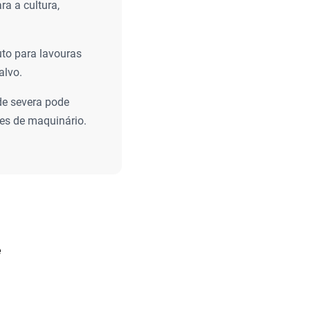
a a cultura,
to para lavouras
alvo.
ade severa pode
ões de maquinário.
e