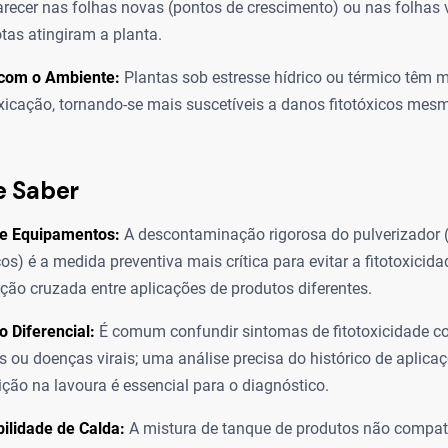
ecer nas folhas novas (pontos de crescimento) ou nas folhas v
tas atingiram a planta.
 com o Ambiente:
Plantas sob estresse hídrico ou térmico têm 
xicação, tornando-se mais suscetíveis a danos fitotóxicos m
e Saber
e Equipamentos:
A descontaminação rigorosa do pulverizador (
icos) é a medida preventiva mais crítica para evitar a fitotoxicida
ão cruzada entre aplicações de produtos diferentes.
o Diferencial:
É comum confundir sintomas de fitotoxicidade co
is ou doenças virais; uma análise precisa do histórico de aplica
uição na lavoura é essencial para o diagnóstico.
ilidade de Calda:
A mistura de tanque de produtos não compat