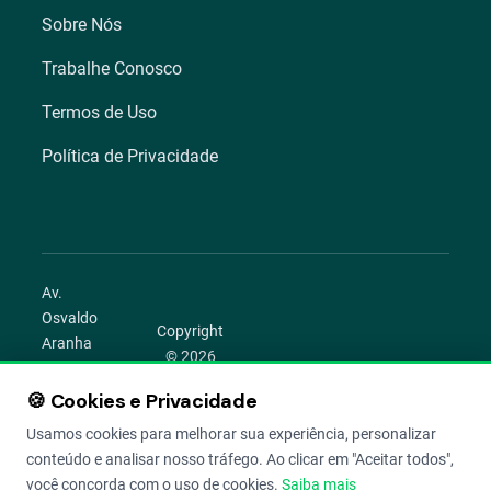
Sobre Nós
Trabalhe Conosco
Termos de Uso
Política de Privacidade
Av.
Osvaldo
Copyright
Aranha
© 2026
1022 –
Aegro.
Bom
🍪 Cookies e Privacidade
play_circle
camera_alt
public
work
Todos os
Fim,
direitos
Usamos cookies para melhorar sua experiência, personalizar
Porto
reservados.
conteúdo e analisar nosso tráfego. Ao clicar em "Aceitar todos",
Alegre –
você concorda com o uso de cookies.
Saiba mais