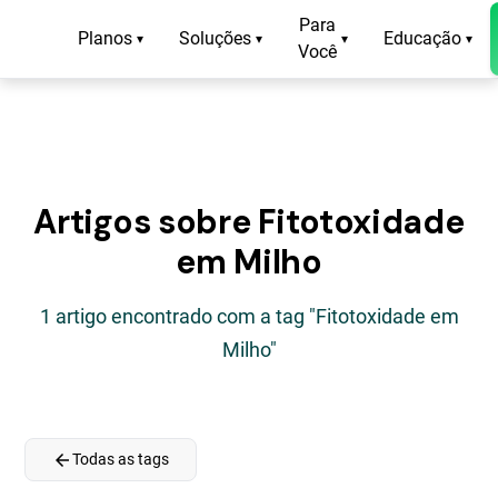
Para
Planos
Soluções
Educação
▾
▾
▾
▾
Você
Artigos sobre Fitotoxidade
em Milho
1 artigo encontrado com a tag "Fitotoxidade em
Milho"
arrow_back
Todas as tags