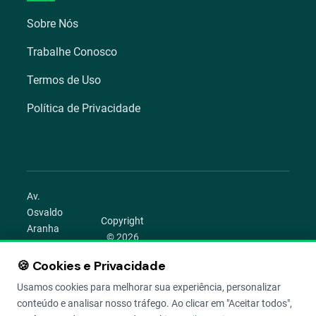
Sobre Nós
Trabalhe Conosco
Termos de Uso
Política de Privacidade
Av.
Osvaldo
Copyright
Aranha
© 2026
1022 –
Aegro.
Bom
🍪 Cookies e Privacidade
play_circle
camera_alt
public
work
Todos os
Fim,
direitos
Usamos cookies para melhorar sua experiência, personalizar
Porto
reservados.
conteúdo e analisar nosso tráfego. Ao clicar em "Aceitar todos",
Alegre –