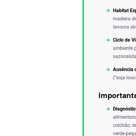
Habitat Es
madeira de
lavoura ab
Ciclo de V
ambiente p
sazonalida
Ausência 
(“soja lou
Important
Diagnóstic
alimentand
colchão; d
verde-peq