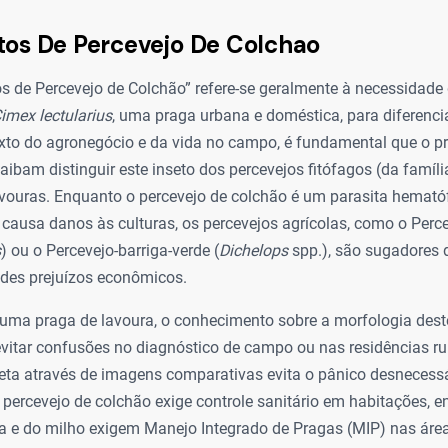
tos De Percevejo De Colchao
s de Percevejo de Colchão” refere-se geralmente à necessidade 
imex lectularius
, uma praga urbana e doméstica, para diferenciá
xto do agronegócio e da vida no campo, é fundamental que o pro
saibam distinguir este inseto dos percevejos fitófagos (da famí
vouras. Enquanto o percevejo de colchão é um parasita hemató
 causa danos às culturas, os percevejos agrícolas, como o Per
s
) ou o Percevejo-barriga-verde (
Dichelops
spp.), são sugadores d
des prejuízos econômicos.
uma praga de lavoura, o conhecimento sobre a morfologia deste
vitar confusões no diagnóstico de campo ou nas residências rur
reta através de imagens comparativas evita o pânico desnecessá
 percevejo de colchão exige controle sanitário em habitações, 
a e do milho exigem Manejo Integrado de Pragas (MIP) nas área