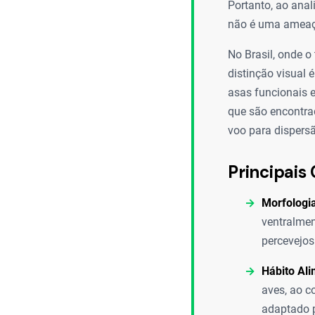
Portanto, ao anal
não é uma ameaça
No Brasil, onde o
distinção visual 
asas funcionais e
que são encontra
voo para dispersã
Principais 
Morfologia
ventralmen
percevejo
Hábito Ali
aves, ao c
adaptado pa