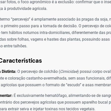
isar fotos, o foco agronômico é a exclusão: confirmar que o ins
 à produtividade agrícola.
 termo “percevejo” é amplamente associado às pragas da soja, m
é o primeiro passo para a tomada de decisão. O percevejo de co
 tem hábitos noturnos intra-domiciliares, diferentemente das pr
das sobre folhas, vagens e hastes das plantas, possuindo asas
o entre talhões.
Características
 Distinta:
O percevejo de colchão (
Cimicidae
) possui corpo oval
te e coloração castanho-avermelhada, sem asas funcionais, di
s agrícolas que possuem o formato de “escudo” e asas membra
mentar:
É exclusivamente hematófago, alimentando-se de sang
ontrário dos percevejos agrícolas que possuem aparelho bucal 
ra extrair seiva e injetar toxinas nos tecidos vegetais.