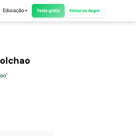
Educação
Teste grátis
Entrar no Aegro
▾
Colchao
hao"