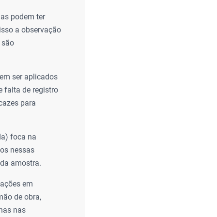
las podem ter
isso a observação
) são
vem ser aplicados
 falta de registro
cazes para
da) foca na
cos nessas
 da amostra.
stações em
mão de obra,
anas nas