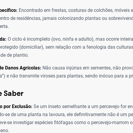
pecífico:
Encontrado em frestas, costuras de colchões, móveis e
ntro de residências, jamais colonizando plantas ou sobrevive
erta.
ida:
O ciclo é incompleto (ovo, ninfa e adulto), mas ocorre intei
rotegido (domiciliar), sem relação com a fenologia das culturas
de de plantio.
de Danos Agrícolas:
Não causa injúrias em sementes, não provo
ca”) e não transmite viroses para plantas, sendo inócuo para a p
e Saber
o por Exclusão:
Se um inseto semelhante a um percevejo for e
o-se de uma planta na lavoura, ele definitivamente não é um pe
eve-se investigar espécies fitófagas como o percevejo-marrom o
ueno.