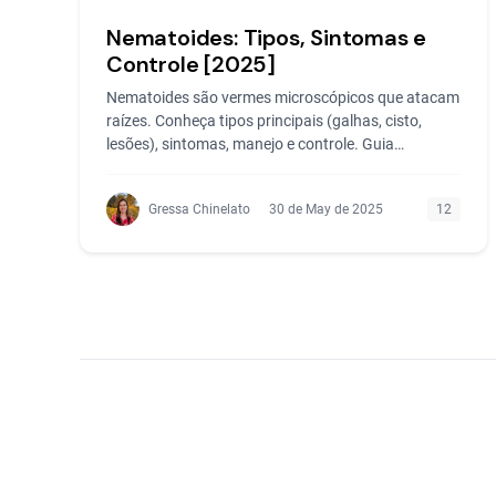
Nematoides: Tipos, Sintomas e
Controle [2025]
Nematoides são vermes microscópicos que atacam
raízes. Conheça tipos principais (galhas, cisto,
lesões), sintomas, manejo e controle. Guia
completo 2025!
Gressa Chinelato
30 de May de 2025
12