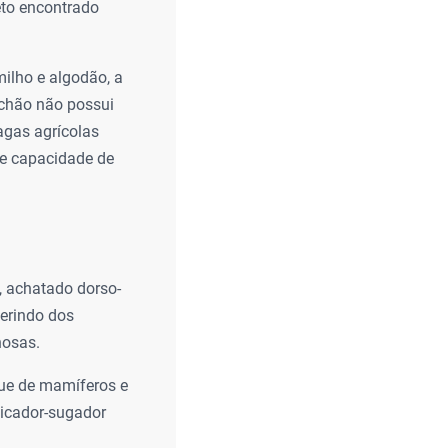
eto encontrado
ilho e algodão, a
lchão não possui
agas agrícolas
 e capacidade de
, achatado dorso-
ferindo dos
nosas.
ue de mamíferos e
picador-sugador