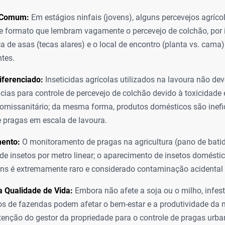
 Comum:
Em estágios ninfais (jovens), alguns percevejos agríco
e formato que lembram vagamente o percevejo de colchão, por 
a de asas (tecas alares) e o local de encontro (planta vs. cama
tes.
iferenciado:
Inseticidas agrícolas utilizados na lavoura não de
cias para controle de percevejo de colchão devido à toxicidade e
omissanitário; da mesma forma, produtos domésticos são inefi
e pragas em escala de lavoura.
ento:
O monitoramento de pragas na agricultura (pano de bati
e insetos por metro linear; o aparecimento de insetos domésti
ns é extremamente raro e considerado contaminação acidental
a Qualidade de Vida:
Embora não afete a soja ou o milho, infe
s de fazendas podem afetar o bem-estar e a produtividade da 
tenção do gestor da propriedade para o controle de pragas urb