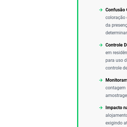
Confusão
coloração 
da presenç
determinan
Controle D
em residên
para uso d
controle d
Monitoram
contagem d
amostrage
Impacto n
alojamento
exigindo a