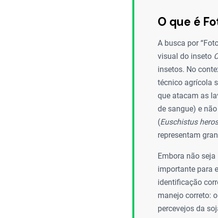
O que é Fo
A busca por “Foto
visual do inseto
C
insetos. No conte
técnico agrícola 
que atacam as la
de sangue) e não
(
Euschistus hero
representam gran
Embora não seja 
importante para e
identificação cor
manejo correto: o
percevejos da soj