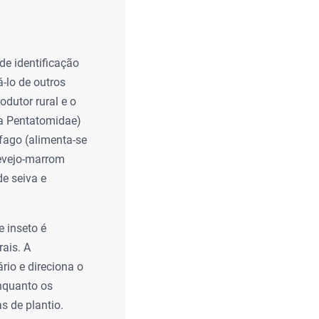
de identificação
-lo de outros
dutor rural e o
lia Pentatomidae)
fago (alimenta-se
cevejo-marrom
e seiva e
 inseto é
ais. A
rio e direciona o
enquanto os
s de plantio.