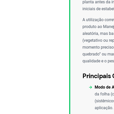
planta antes da i
iniciais de estab
A utilização corr
produto ao Manejo
aleatória, mas b
(vegetativo ou re
momento preciso 
quebrado” ou man
qualidade e o pes
Principais 
Modo de A
da folha (
(sistêmico
aplicação.