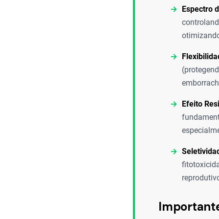
Espectro d
controlan
otimizando
Flexibilid
(protegend
emborrach
Efeito Res
fundamenta
especialme
Seletivida
fitotoxici
reprodutiv
Important