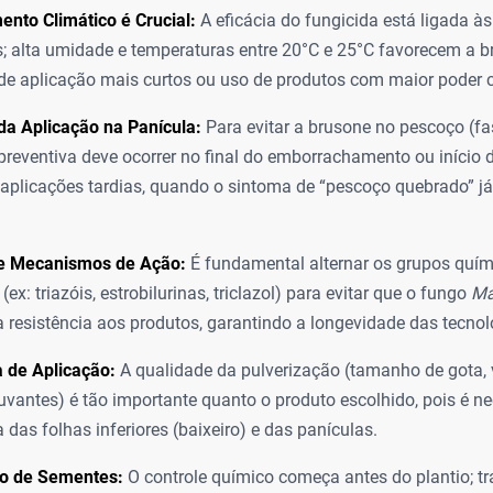
nto Climático é Crucial:
A eficácia do fungicida está ligada à
; alta umidade e temperaturas entre 20°C e 25°C favorecem a b
 de aplicação mais curtos ou uso de produtos com maior poder c
a Aplicação na Panícula:
Para evitar a brusone no pescoço (fas
preventiva deve ocorrer no final do emborrachamento ou início
 aplicações tardias, quando o sintoma de “pescoço quebrado” já 
e Mecanismos de Ação:
É fundamental alternar os grupos quím
(ex: triazóis, estrobilurinas, triclazol) para evitar que o fungo
Ma
 resistência aos produtos, garantindo a longevidade das tecnol
 de Aplicação:
A qualidade da pulverização (tamanho de gota, 
uvantes) é tão importante quanto o produto escolhido, pois é ne
 das folhas inferiores (baixeiro) e das panículas.
o de Sementes:
O controle químico começa antes do plantio; t