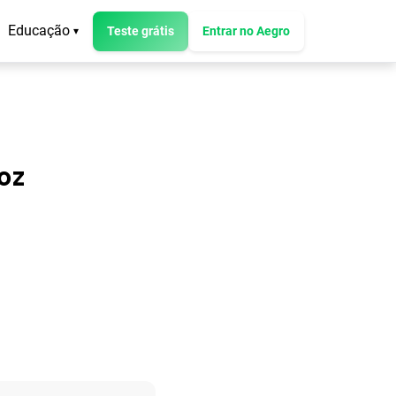
Educação
Teste grátis
Entrar no Aegro
▾
oz