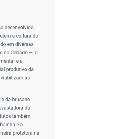
co desenvolvido
etem a cultura do
vado em diversas
as no Cerrado —, o
mentar e a
ial produtivo da
nviabilizam as
ole da brusone
devastadora da
rodutos também
bainha e a
reira protetora na