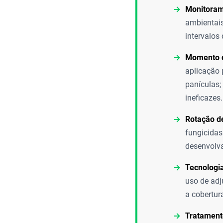
Monitorame
ambientais
intervalos
Momento d
aplicação 
panículas;
ineficazes.
Rotação d
fungicidas 
desenvolva
Tecnologia
uso de adj
a cobertura
Tratament