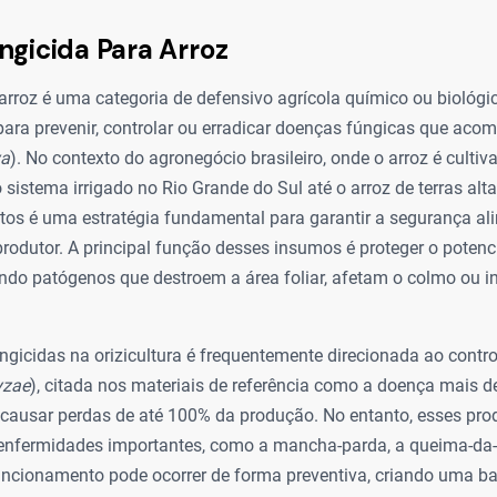
ngicida Para Arroz
arroz é uma categoria de defensivo agrícola químico ou biológi
ara prevenir, controlar ou erradicar doenças fúngicas que acom
va
). No contexto do agronegócio brasileiro, onde o arroz é culti
 sistema irrigado no Rio Grande do Sul até o arroz de terras alt
tos é uma estratégia fundamental para garantir a segurança ali
produtor. A principal função desses insumos é proteger o potenc
ndo patógenos que destroem a área foliar, afetam o colmo ou i
ngicidas na orizicultura é frequentemente direcionada ao contr
yzae
), citada nos materiais de referência como a doença mais 
e causar perdas de até 100% da produção. No entanto, esses p
nfermidades importantes, como a mancha-parda, a queima-da-
ncionamento pode ocorrer de forma preventiva, criando uma bar