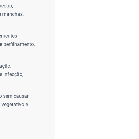
ectro,
e manchas,
sementes
e perfilhamento,
ação,
e infecção,
o sem causar
 vegetativo e