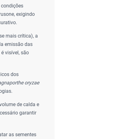
s condições
rusone, exigindo
urativo.
e mais crítica), a
 da emissão das
é visível, são
icos dos
gnaporthe oryzae
ogias.
volume de calda e
cessário garantir
ratar as sementes