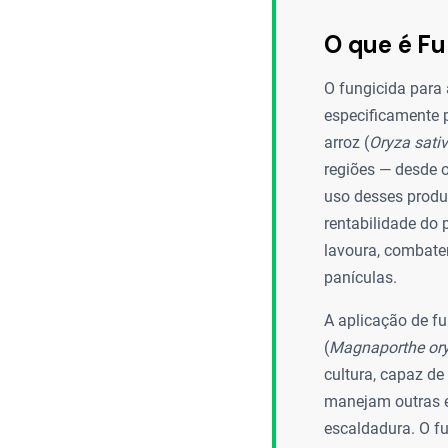
O que é Fu
O fungicida para 
especificamente p
arroz (
Oryza sati
regiões — desde o
uso desses produ
rentabilidade do 
lavoura, combate
panículas.
A aplicação de fu
(
Magnaporthe or
cultura, capaz d
manejam outras e
escaldadura. O fu