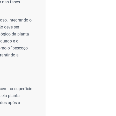
o nas fases
roso, integrando o
ão deve ser
lógico da planta
equado e o
como o “pescoço
rantindo a
cem na superfície
pela planta
ados após a