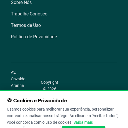
Sobre Nós
Trabalhe Conosco
Termos de Uso
Política de Privacidade
Av.
Osvaldo
Copyright
Aranha
© 2026
1022 –
Aegro.
Bom
🍪 Cookies e Privacidade
play_circle
camera_alt
public
work
Todos os
Fim,
direitos
Usamos cookies para melhorar sua experiência, personalizar
Porto
reservados.
conteúdo e analisar nosso tráfego. Ao clicar em "Aceitar todos",
Alegre –
você concorda com o uso de cookies.
Saiba mais
RS