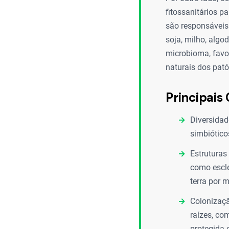
fitossanitários p
são responsáveis
soja, milho, algo
microbioma, favo
naturais dos pató
Principais 
Diversidad
simbiótico
Estruturas
como escle
terra por 
Colonizaçã
raízes, co
protegida 