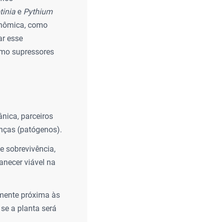
tinia
e
Pythium
onômica, como
ar esse
omo supressores
nica, parceiros
nças (patógenos).
e sobrevivência,
necer viável na
amente próxima às
 se a planta será