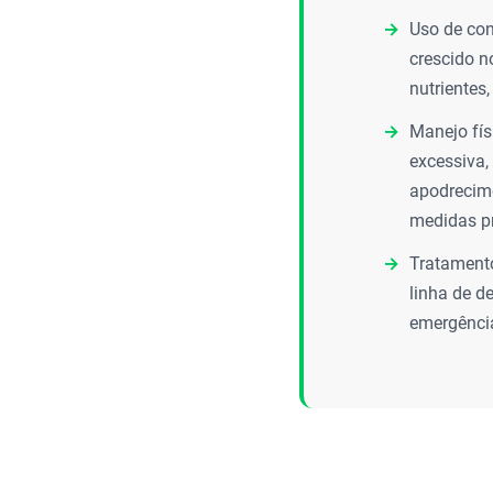
Uso de con
crescido n
nutrientes
Manejo fí
excessiva,
apodrecime
medidas pr
Tratamento
linha de d
emergência