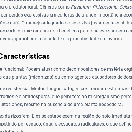
ara o produtor rural. Gêneros como
Fusarium
,
Rhizoctonia
,
Sclero
 por perdas expressivas em culturas de grande importância ec
dão e café. O manejo adequado do solo visa justamente equilibr
recendo os microrganismos benéficos para que estes atuem c
genos, garantindo a sanidade e a produtividade da lavoura.
Características
e funcional: Podem atuar como decompositores de matéria orgâ
s das plantas (micorrizas) ou como agentes causadores de doe
 de resistência: Muitos fungos patogênicos formam estruturas d
ródios e clamidósporos, que permitem ao microrganismo perma
muitos anos, mesmo na ausência de uma planta hospedeira.
o da rizosfera: Eles se estabelecem na região do solo imediat
mpetindo por espaço, água e exsudatos radiculares, o que define
ou infectada.