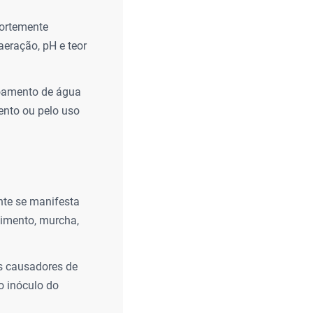
fortemente
aeração, pH e teor
coamento de água
ento ou pelo uso
nte se manifesta
cimento, murcha,
os causadores de
o inóculo do