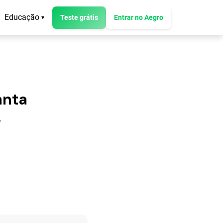
Educação
Teste grátis
Entrar no Aegro
▾
anta
"