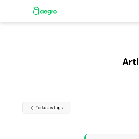
Art
arrow_back
Todas as tags