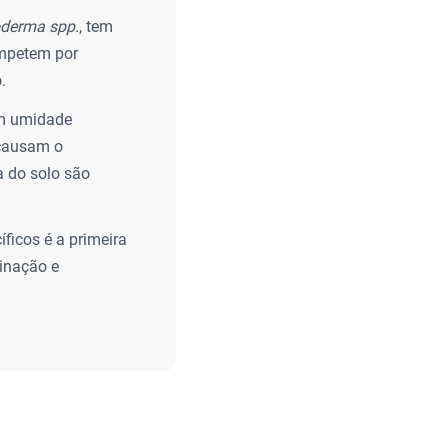
oderma spp.
, tem
ompetem por
.
am umidade
 causam o
a do solo são
ficos é a primeira
minação e