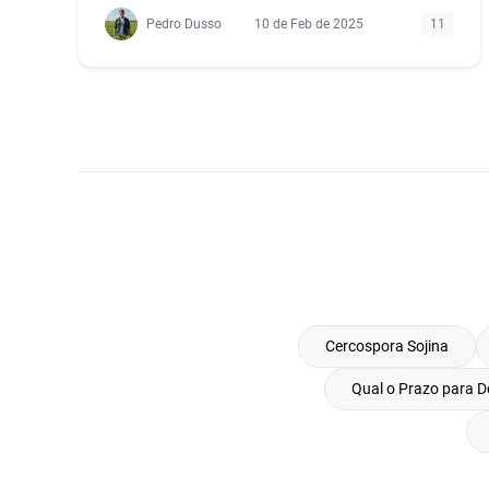
Pedro Dusso
10 de Feb de 2025
11
Cercospora Sojina
Qual o Prazo para D