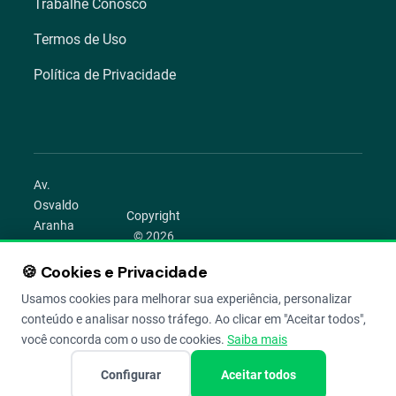
Trabalhe Conosco
Termos de Uso
Política de Privacidade
Av.
Osvaldo
Copyright
Aranha
© 2026
1022 –
Aegro.
Bom
🍪 Cookies e Privacidade
play_circle
camera_alt
public
work
Todos os
Fim,
direitos
Usamos cookies para melhorar sua experiência, personalizar
Porto
reservados.
conteúdo e analisar nosso tráfego. Ao clicar em "Aceitar todos",
Alegre –
você concorda com o uso de cookies.
Saiba mais
RS
Configurar
Aceitar todos