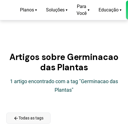
Para
Planos
Soluções
Educação
▾
▾
▾
▾
Você
Artigos sobre Germinacao
das Plantas
1 artigo encontrado com a tag "Germinacao das
Plantas"
arrow_back
Todas as tags