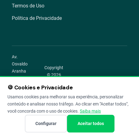
Termos de Uso
Política de Privacidade
Av.
Osvaldo
Copyright
Aranha
© 2026
1022 –
Aegro.
Bom
🍪 Cookies e Privacidade
play_circle
camera_alt
public
work
Todos os
Fim,
direitos
Usamos cookies para melhorar sua experiência, personalizar
Porto
reservados.
conteúdo e analisar nosso tráfego. Ao clicar em "Aceitar todos",
Alegre –
você concorda com o uso de cookies.
Saiba mais
RS
Configurar
Aceitar todos