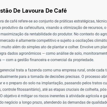
stão De Lavoura De Café
ra de café refere-se ao conjunto de práticas estratégicas, técni
o produtivo da cafeicultura, visando a otimização de recursos,
a maximização da rentabilidade do produtor. No contexto do ag
o mercado é altamente competitivo e sujeito a oscilações climáti
ai muito além do simples ato de plantar e colher. Envolve um pl
tegra dados agronômicos — como análise de solo, monitorament
a — com a gestão financeira e comercial da propriedade.
erencial trata a fazenda como uma empresa rural, onde cada t
idualmente para a tomada de decisões precisas. O processo ab
ar e o preparo do solo na implantação, passando pelos tratos cu
controle fitossanitário), até as etapas cruciais de colheita, pós
 objetivo é mitigar os riscos inerentes à atividade agrícola e ga
 do negócio a longo prazo, atendendo às demandas de qualidad