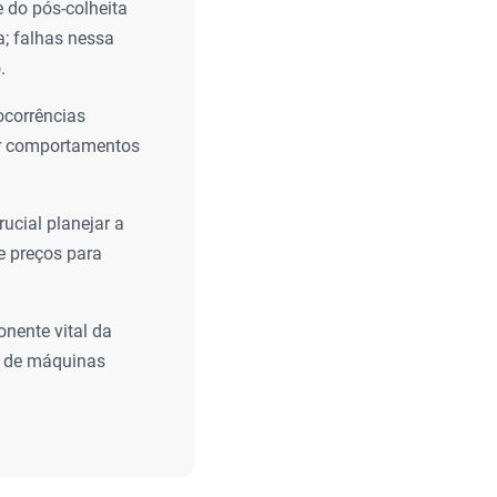
e do pós-colheita
a; falhas nessa
.
ocorrências
ver comportamentos
rucial planejar a
e preços para
nente vital da
o de máquinas