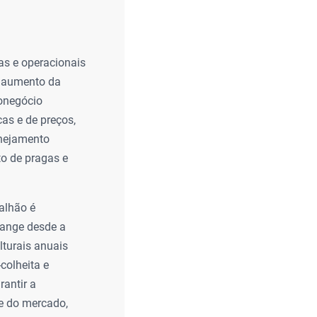
cas e operacionais
 o aumento da
ronegócio
cas e de preços,
anejamento
o de pragas e
alhão é
range desde a
lturais anuais
-colheita e
rantir a
e do mercado,