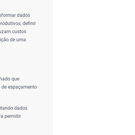
nsformar dados
rodutivos, definir
duzam custos
nsição de uma
lhado que
ão de espaçamento
letando dados
ra permitir