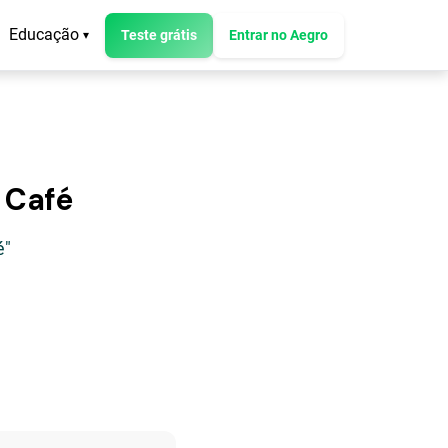
Educação
Teste grátis
Entrar no Aegro
▾
 Café
é"