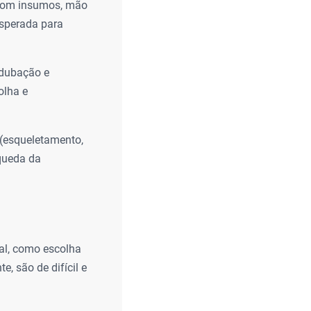
com insumos, mão
esperada para
adubação e
olha e
 (esqueletamento,
queda da
ial, como escolha
, são de difícil e