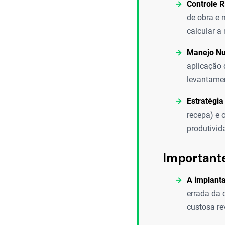
Controle R
de obra e 
calcular a
Manejo Nut
aplicação 
levantamen
Estratégi
recepa) e 
produtivi
Important
A implanta
errada da 
custosa re