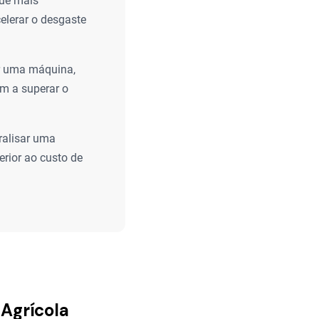
que mais
lerar o desgaste
r uma máquina,
m a superar o
ralisar uma
rior ao custo de
 Agrícola