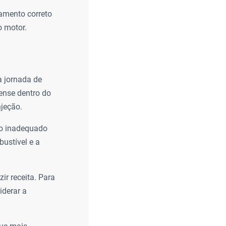
amento correto
o motor.
 jornada de
ense dentro do
njeção.
to inadequado
ustível e a
r receita. Para
iderar a