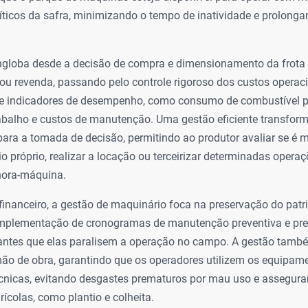
icos da safra, minimizando o tempo de inatividade e prolongan
engloba desde a decisão de compra e dimensionamento da frot
 ou revenda, passando pelo controle rigoroso dos custos operac
 indicadores de desempenho, como consumo de combustível po
abalho e custos de manutenção. Uma gestão eficiente transfor
ara a tomada de decisão, permitindo ao produtor avaliar se é 
 próprio, realizar a locação ou terceirizar determinadas opera
 hora-máquina.
inanceiro, a gestão de maquinário foca na preservação do patri
 implementação de cronogramas de manutenção preventiva e pre
 antes que elas paralisem a operação no campo. A gestão tamb
ão de obra, garantindo que os operadores utilizem os equipam
écnicas, evitando desgastes prematuros por mau uso e assegur
ícolas, como plantio e colheita.