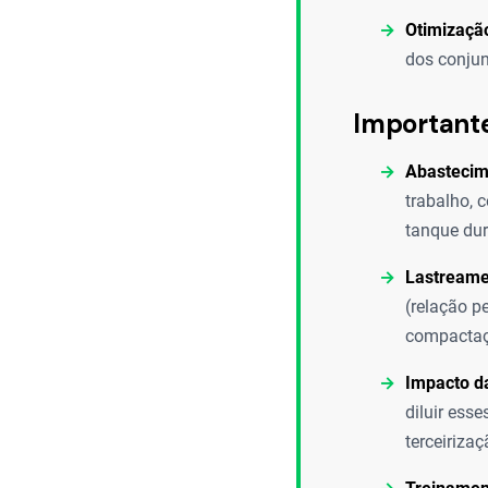
Otimização
dos conjun
Important
Abastecim
trabalho, 
tanque dur
Lastreame
(relação p
compactaçã
Impacto d
diluir ess
terceiriza