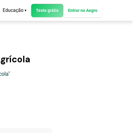
Educação
Teste grátis
Entrar no Aegro
▾
grícola
cola"