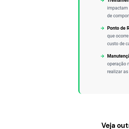
Treinamen
impactam a
de compon
Ponto de 
que ocorre
custo de c
Manutenção
operação n
realizar a
Veja out