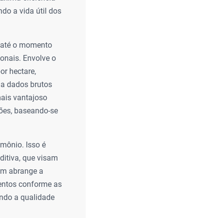
do a vida útil dos
a até o momento
ionais. Envolve o
r hectare,
ma dados brutos
mais vantajoso
ções, baseando-se
mônio. Isso é
ditiva, que visam
ém abrange a
entos conforme as
ando a qualidade