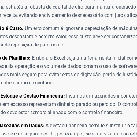
ma estratégia robusta de capital de giro para manter a operaçã
receita, evitando endividamento desnecessário com juros altos
ão é Custo:
Um erro comum é ignorar a depreciação de máquinas
os desgastam e perdem valor; esse custo deve ser contabiliza
a de reposição de patrimônio.
 de Planilhas:
Embora o Excel seja uma ferramenta inicial co
de da operação e o volume de dados tornam o uso de software
dos mais seguro para evitar erros de digitação, perda de históri
 entre campo e escritório.
Estoque é Gestão Financeira:
Insumos armazenados incorreta
em excesso representam dinheiro parado ou perdido. O control
do deve estar sempre alinhado com o controle financeiro.
Baseadas em Dados:
A gestão financeira permite substituir o “
 Isso é crucial para decidir, por exemplo, se é mais vantajoso r