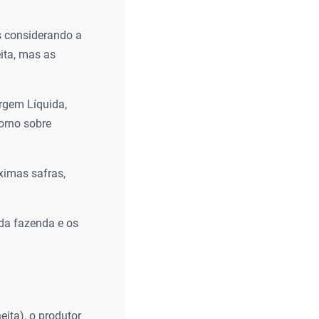
s considerando a
ita, mas as
rgem Líquida,
orno sobre
ximas safras,
 da fazenda e os
eita), o produtor