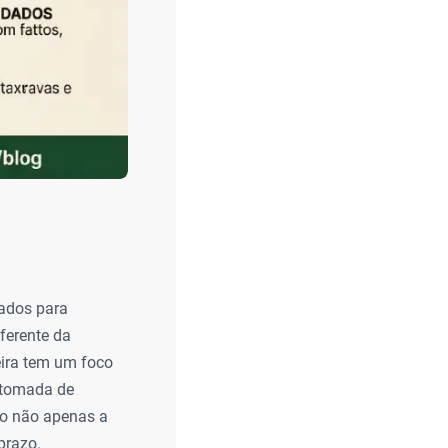
zados para
ferente da
ceira tem um foco
 tomada de
do não apenas a
prazo.