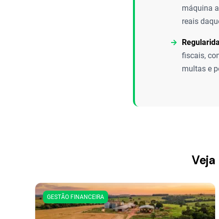
máquina an
reais daqu
Regularida
fiscais, c
multas e p
Veja
GESTÃO FINANCEIRA