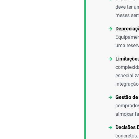
deve ter u
meses sem 
Depreciaç
Equipament
uma reserv
Limitações
complexida
especializa
integração
Gestão de 
comprados 
almoxarifa
Decisões 
concretos.