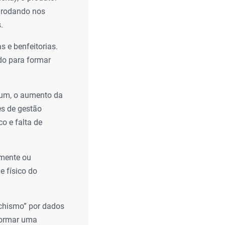
o rodando nos
.
 e benfeitorias.
do para formar
mum, o aumento da
s de gestão
co e falta de
mente ou
e físico do
achismo” por dados
eformar uma