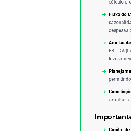
cálculo pr
Fluxo de C
sazonalida
despesas o
Análise d
EBITDA (Lu
Investimen
Planejame
permitindo
Conciliaçã
extratos b
Important
Capital de 