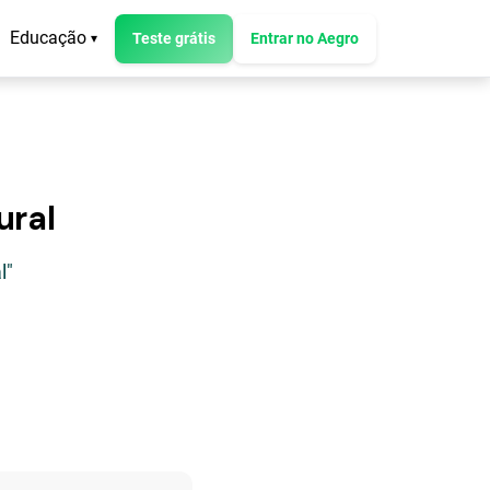
Educação
Teste grátis
Entrar no Aegro
▾
ural
l"