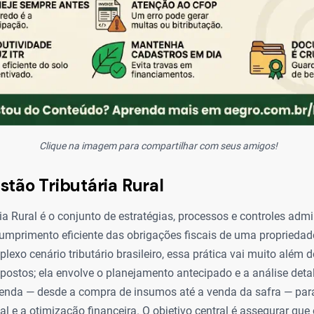
Clique na imagem para compartilhar com seus amigos!
stão Tributária Rural
ia Rural é o conjunto de estratégias, processos e controles admi
umprimento eficiente das obrigações fiscais de uma propriedad
lexo cenário tributário brasileiro, essa prática vai muito além 
ostos; ela envolve o planejamento antecipado e a análise deta
enda — desde a compra de insumos até a venda da safra — para
l e a otimização financeira. O objetivo central é assegurar que