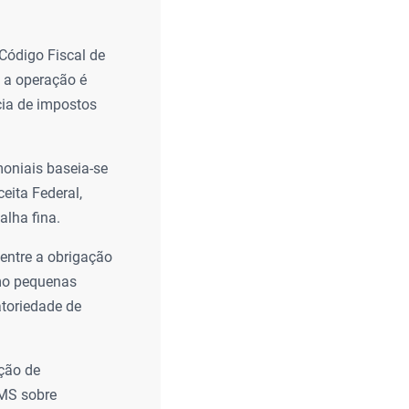
Código Fiscal de
e a operação é
cia de impostos
oniais baseia-se
eita Federal,
lha fina.
 entre a obrigação
omo pequenas
atoriedade de
ação de
CMS sobre