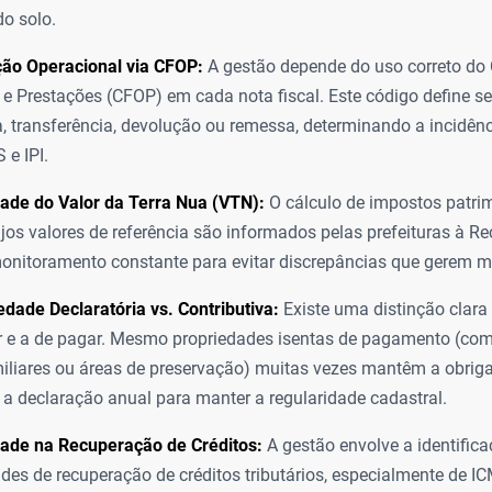
do solo.
ção Operacional via CFOP:
A gestão depende do uso correto do 
e Prestações (CFOP) em cada nota fiscal. Este código define s
 transferência, devolução ou remessa, determinando a incidên
e IPI.
ade do Valor da Terra Nua (VTN):
O cálculo de impostos patrim
jos valores de referência são informados pelas prefeituras à Rec
onitoramento constante para evitar discrepâncias que gerem ma
edade Declaratória vs. Contributiva:
Existe uma distinção clara
r e a de pagar. Mesmo propriedades isentas de pagamento (c
iliares ou áreas de preservação) muitas vezes mantêm a obrig
 a declaração anual para manter a regularidade cadastral.
ade na Recuperação de Créditos:
A gestão envolve a identific
des de recuperação de créditos tributários, especialmente de I