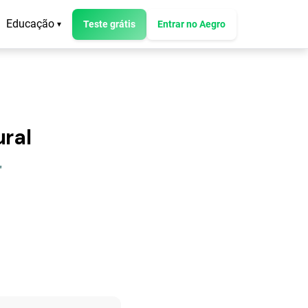
Educação
Teste grátis
Entrar no Aegro
▾
ural
"