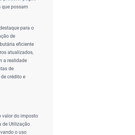
is que possam
 destaque para o
lação de
utária eficiente
ros atualizados,
m a realidade
ntas de
de crédito e
o valor do imposto
 de Utilização
tivando o uso