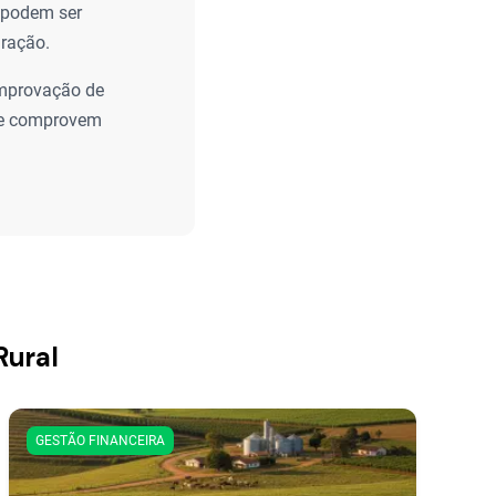
r podem ser
aração.
omprovação de
que comprovem
Rural
GESTÃO FINANCEIRA