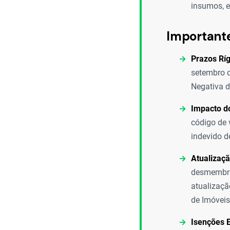
insumos, e
Important
Prazos Ríg
setembro d
Negativa d
Impacto do
código de 
indevido d
Atualizaçã
desmembram
atualizaçã
de Imóveis
Isenções E