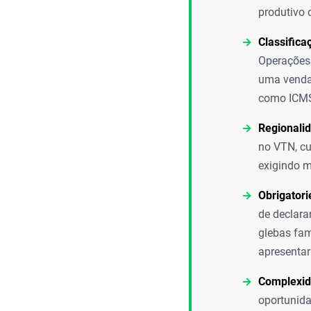
produtivo 
Classifica
Operações 
uma venda,
como ICMS 
Regionalid
no VTN, cu
exigindo m
Obrigatori
de declara
glebas fam
apresentar
Complexid
oportunida