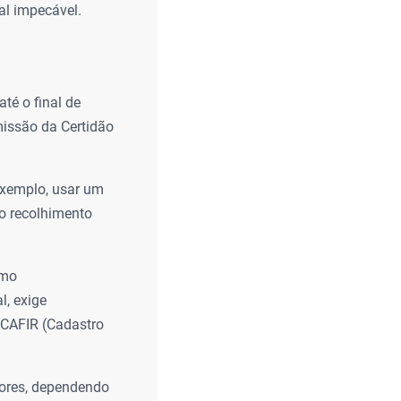
al impecável.
té o final de
missão da Certidão
exemplo, usar um
no recolhimento
omo
, exige
 CAFIR (Cadastro
iores, dependendo