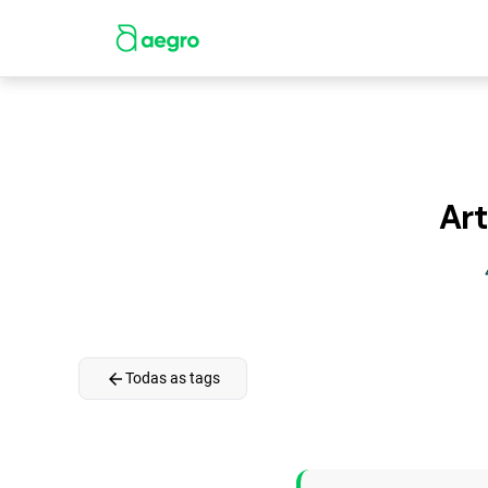
Art
arrow_back
Todas as tags