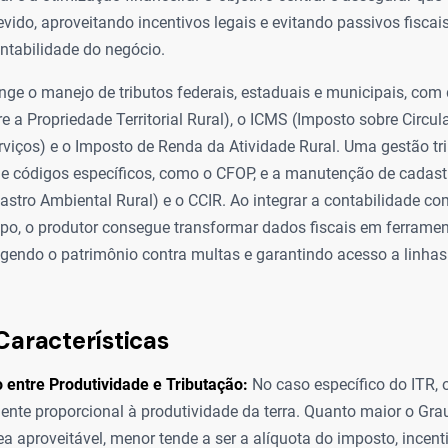
vido, aproveitando incentivos legais e evitando passivos fisca
ntabilidade do negócio.
ge o manejo de tributos federais, estaduais e municipais, com
e a Propriedade Territorial Rural), o ICMS (Imposto sobre Circu
viços) e o Imposto de Renda da Atividade Rural. Uma gestão trib
de códigos específicos, como o CFOP, e a manutenção de cadast
tro Ambiental Rural) e o CCIR. Ao integrar a contabilidade co
po, o produtor consegue transformar dados fiscais em ferrame
tegendo o patrimônio contra multas e garantindo acesso a linhas 
Características
 entre Produtividade e Tributação:
No caso específico do ITR, 
ente proporcional à produtividade da terra. Quanto maior o Grau
ea aproveitável, menor tende a ser a alíquota do imposto, incen