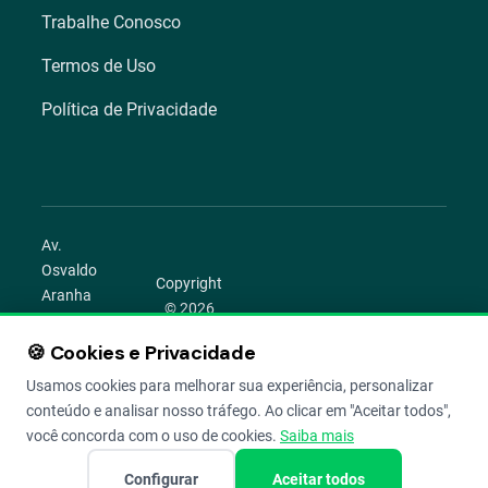
Trabalhe Conosco
Termos de Uso
Política de Privacidade
Av.
Osvaldo
Copyright
Aranha
© 2026
1022 –
Aegro.
Bom
🍪 Cookies e Privacidade
play_circle
camera_alt
public
work
Todos os
Fim,
direitos
Usamos cookies para melhorar sua experiência, personalizar
Porto
reservados.
conteúdo e analisar nosso tráfego. Ao clicar em "Aceitar todos",
Alegre –
você concorda com o uso de cookies.
Saiba mais
RS
Configurar
Aceitar todos