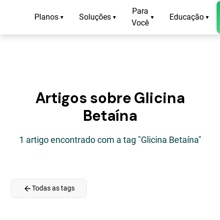
Para
Planos
Soluções
Educação
▾
▾
▾
▾
Você
Artigos sobre Glicina
Betaína
1 artigo encontrado com a tag "Glicina Betaína"
arrow_back
Todas as tags