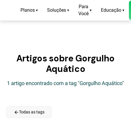
Para
Planos
Soluções
Educação
▾
▾
▾
▾
Você
Artigos sobre Gorgulho
Aquático
1 artigo encontrado com a tag "Gorgulho Aquático"
arrow_back
Todas as tags