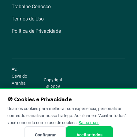
Trabalhe Conosco
Termos de Uso
Política de Privacidade
Av.
Osvaldo
Copyright
Aranha
© 2026
1022 –
Aegro.
Bom
🍪 Cookies e Privacidade
play_circle
camera_alt
public
work
Todos os
Fim,
direitos
Usamos cookies para melhorar sua experiência, personalizar
Porto
reservados.
conteúdo e analisar nosso tráfego. Ao clicar em "Aceitar todos",
Alegre –
você concorda com o uso de cookies.
Saiba mais
RS
Configurar
Aceitar todos